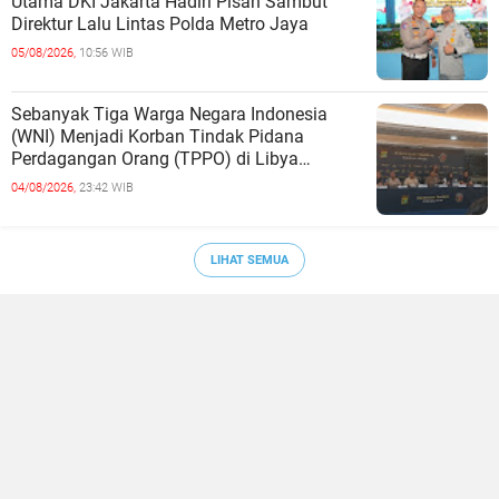
Utama DKI Jakarta Hadiri Pisah Sambut
Direktur Lalu Lintas Polda Metro Jaya
05/08/2026,
10:56 WIB
Sebanyak Tiga Warga Negara Indonesia
(WNI) Menjadi Korban Tindak Pidana
Perdagangan Orang (TPPO) di Libya
Berhasil Dipulangkan Ke - Indonesia. Mereka
04/08/2026,
23:42 WIB
LIHAT SEMUA