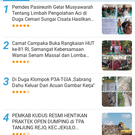
Pemdes Pasireurih Gelar Musyawarah
Tentang Limbah Pengolahan Aci di
Duga Cemari Sungai Cisata Hasilkan
Kesepakatan Tutup Sementara
Camat Campaka Buka Rangkaian HUT
ke-81 RI, Semangat Kebersamaan
Warnai Senam Massal dan Lomba
Karaoke Perangkat Desa
Di Duga Klompok P3A-TGIA ,Sabrang
Dahu Keluar Dari Acuan Gambar Kerja"
PEMKAB KUDUS RESMI HENTIKAN
PRAKTEK OPEN DUMPING di TPA
TANJUNG REJO, KEC.JEKULO
KAB.KUDUS,BERLAKUKAN SISTEM