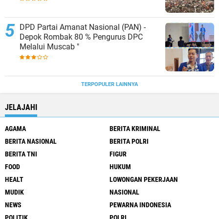
PENGELOLAAN SAMPAH BARU
DPD Partai Amanat Nasional (PAN) -
Depok Rombak 80 % Pengurus DPC
Melalui Muscab "
TERPOPULER LAINNYA
JELAJAHI
AGAMA
BERITA KRIMINAL
BERITA NASIONAL
BERITA POLRI
BERITA TNI
FIGUR
FOOD
HUKUM
HEALT
LOWONGAN PEKERJAAN
MUDIK
NASIONAL
NEWS
PEWARNA INDONESIA
POLITIK
POLRI