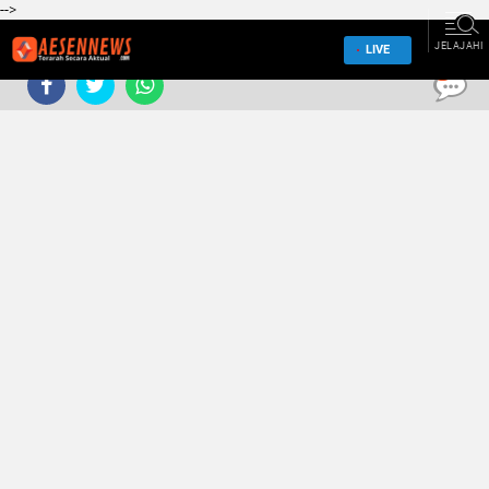
-->
JELAJAHI
LIVE
0