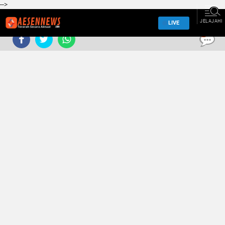
-->
JELAJAHI
LIVE
0