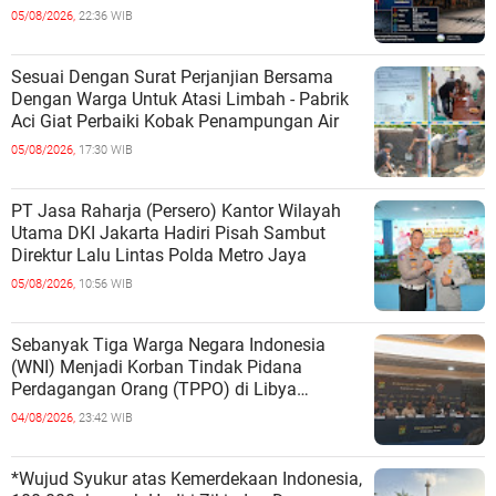
05/08/2026,
22:36 WIB
Sesuai Dengan Surat Perjanjian Bersama
Dengan Warga Untuk Atasi Limbah - Pabrik
Aci Giat Perbaiki Kobak Penampungan Air
05/08/2026,
17:30 WIB
PT Jasa Raharja (Persero) Kantor Wilayah
Utama DKI Jakarta Hadiri Pisah Sambut
Direktur Lalu Lintas Polda Metro Jaya
05/08/2026,
10:56 WIB
Sebanyak Tiga Warga Negara Indonesia
(WNI) Menjadi Korban Tindak Pidana
Perdagangan Orang (TPPO) di Libya
Berhasil Dipulangkan Ke - Indonesia. Mereka
04/08/2026,
23:42 WIB
*Wujud Syukur atas Kemerdekaan Indonesia,