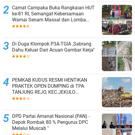
Camat Campaka Buka Rangkaian HUT
ke-81 RI, Semangat Kebersamaan
Warnai Senam Massal dan Lomba
Karaoke Perangkat Desa
Di Duga Klompok P3A-TGIA ,Sabrang
Dahu Keluar Dari Acuan Gambar Kerja"
PEMKAB KUDUS RESMI HENTIKAN
PRAKTEK OPEN DUMPING di TPA
TANJUNG REJO, KEC.JEKULO
KAB.KUDUS,BERLAKUKAN SISTEM
PENGELOLAAN SAMPAH BARU
DPD Partai Amanat Nasional (PAN) -
Depok Rombak 80 % Pengurus DPC
Melalui Muscab "