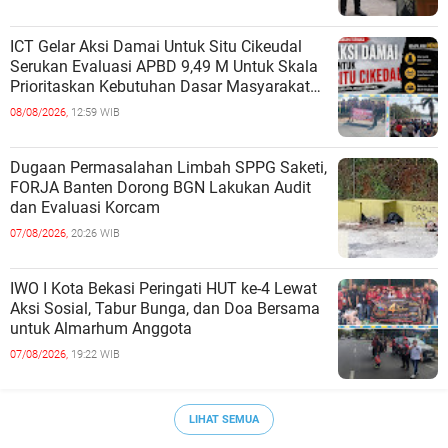
TERBUKA
ICT Gelar Aksi Damai Untuk Situ Cikeudal
Serukan Evaluasi APBD 9,49 M Untuk Skala
Prioritaskan Kebutuhan Dasar Masyarakat
Belum Saat nya Butuh Kawasa
08/08/2026,
12:59 WIB
Dugaan Permasalahan Limbah SPPG Saketi,
FORJA Banten Dorong BGN Lakukan Audit
dan Evaluasi Korcam
07/08/2026,
20:26 WIB
IWO I Kota Bekasi Peringati HUT ke-4 Lewat
Aksi Sosial, Tabur Bunga, dan Doa Bersama
untuk Almarhum Anggota
07/08/2026,
19:22 WIB
LIHAT SEMUA