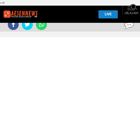
-->
JELAJAHI
LIVE
0