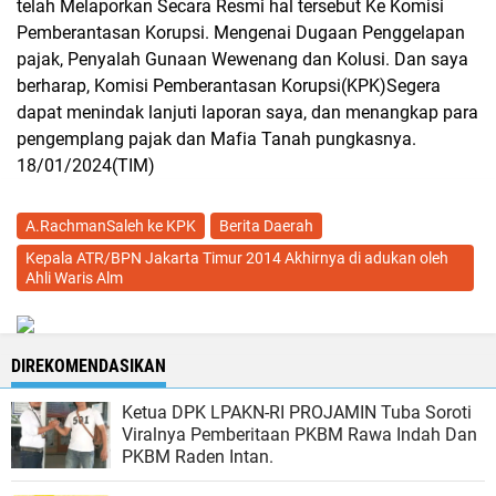
telah Melaporkan Secara Resmi hal tersebut Ke Komisi
Pemberantasan Korupsi. Mengenai Dugaan Penggelapan
pajak, Penyalah Gunaan Wewenang dan Kolusi. Dan saya
berharap, Komisi Pemberantasan Korupsi(KPK)Segera
dapat menindak lanjuti laporan saya, dan menangkap para
pengemplang pajak dan Mafia Tanah pungkasnya.
18/01/2024(TIM)
A.RachmanSaleh ke KPK
Berita Daerah
Kepala ATR/BPN Jakarta Timur 2014 Akhirnya di adukan oleh
Ahli Waris Alm
DIREKOMENDASIKAN
Ketua DPK LPAKN-RI PROJAMIN Tuba Soroti
Viralnya Pemberitaan PKBM Rawa Indah Dan
PKBM Raden Intan.