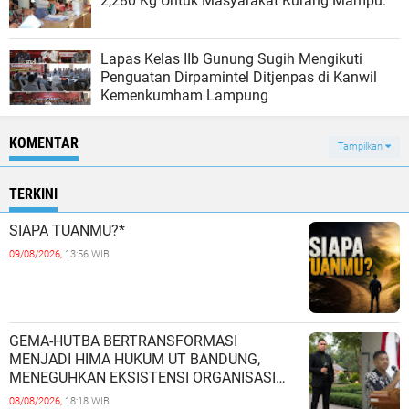
2,280 Kg Untuk Masyarakat Kurang Mampu.
Lapas Kelas IIb Gunung Sugih Mengikuti
Penguatan Dirpamintel Ditjenpas di Kanwil
Kemenkumham Lampung
KOMENTAR
Tampilkan
TERKINI
SIAPA TUANMU?*
09/08/2026,
13:56 WIB
GEMA-HUTBA BERTRANSFORMASI
MENJADI HIMA HUKUM UT BANDUNG,
MENEGUHKAN EKSISTENSI ORGANISASI
MAHASISWA HUKUM UNIVERSITAS
08/08/2026,
18:18 WIB