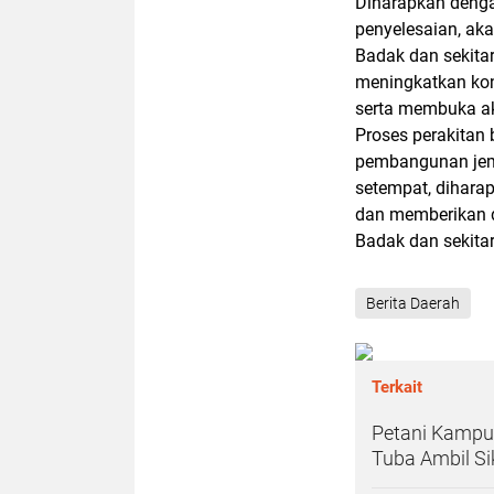
Diharapkan deng
penyelesaian, a
Badak dan sekit
meningkatkan kon
serta membuka ak
Proses perakitan 
pembangunan jem
setempat, dihara
dan memberikan d
Badak dan sekitar
Berita Daerah
Terkait
Petani Kampu
Tuba Ambil Si