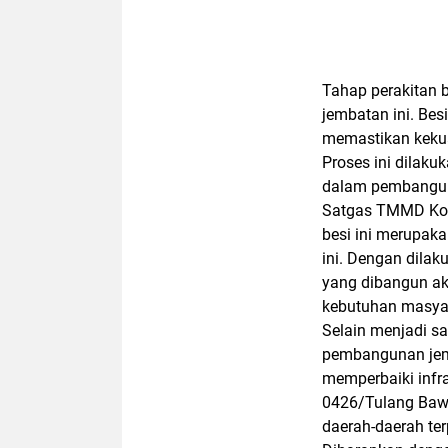
Tahap perakitan
jembatan ini. Bes
memastikan kekua
Proses ini dilakuk
dalam pembangun
Satgas TMMD Kod
besi ini merupa
ini. Dengan dilak
yang dibangun ak
kebutuhan masyar
Selain menjadi sa
pembangunan jemb
memperbaiki infr
0426/Tulang Baw
daerah-daerah ter