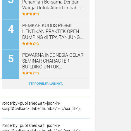
Perjanjian Bersama Dengan
Warga Untuk Atasi Limbah -
Pabrik Aci Giat Perbaiki Kobak
Penampungan Air
PEMKAB KUDUS RESMI
HENTIKAN PRAKTEK OPEN
DUMPING di TPA TANJUNG
REJO, KEC.JEKULO
KAB.KUDUS,BERLAKUKAN
SISTEM PENGELOLAAN
PEWARNA INDONESIA GELAR
SAMPAH BARU
SEMINAR CHARACTER
BUILDING UNTUK
MEMBANGUN JURNALIS
NASRANI BERINTEGRITAS
DAN BERDAMPAK*
TERPOPULER LAINNYA
?orderby=published&alt=json-in-
script&callback=labelthumbs\"><\/script>");
?orderby=published&alt=json-in-
script&callback=labelthumbs\"><\/script>");