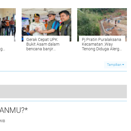
U
LPTS UBL Tersangka
Lawang KidulPejabat
Lama Kepada Pejabat
Baru Berjalan Meriah
Gerak Cepat UPK
Pj Pratin Puralaksana
Bukit Asam dalam
Kecamatan ,Way
ng
bencana banjir
Tenong Diduga Alergi
mo
Lawang Kidul
dan Menghindar
Terhadap Media.
kait
Tampilkan
aga
gai Badak, Mesuji, Memasuki Tahap Perakitan Besi
UANMU?*
0
WIB