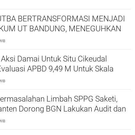
TBA BERTRANSFORMASI MENJADI
KUM UT BANDUNG, MENEGUHKAN
NSI ORGANISASI MAHASISWA HUKUM
WIB
ITAS TERBUKA
 Aksi Damai Untuk Situ Cikeudal
Evaluasi APBD 9,49 M Untuk Skala
skan Kebutuhan Dasar Masyarakat
WIB
at nya Butuh Kawasa
ermasalahan Limbah SPPG Saketi,
nten Dorong BGN Lakukan Audit dan
 Korcam
WIB