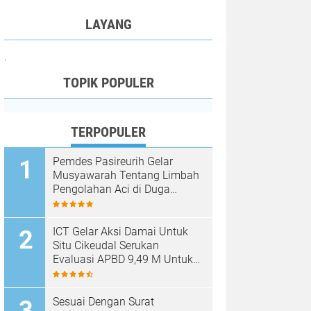
LAYANG
.
TOPIK POPULER
TERPOPULER
Pemdes Pasireurih Gelar
Musyawarah Tentang Limbah
Pengolahan Aci di Duga
Cemari Sungai Cisata
Hasilkan Kesepakatan Tutup
Sementara
ICT Gelar Aksi Damai Untuk
Situ Cikeudal Serukan
Evaluasi APBD 9,49 M Untuk
Skala Prioritaskan Kebutuhan
Dasar Masyarakat Belum Saat
nya Butuh Kawasan wisata
Sesuai Dengan Surat