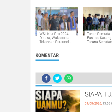
Desak Pemkab Tuba
Tuntut Cabut U
Berantas Mafia
Cipta Kerja
Pupuk.
WSL Krui Pro 2024
Tokoh Pemuda
Dibuka, Wakapolda
Fasitasi Karang
Tekankan Personel
Taruna Semida
Beri Pelayanan
Sakti Desa Dar
Humanis
Mediasi Dengan
Perusahaan Ter
KOMENTAR
Rekrutmen Ten
Kerja
TERKINI
Pembangunan Jembatan di Desa Sun
SIAPA T
09/08/2026,
13:56 