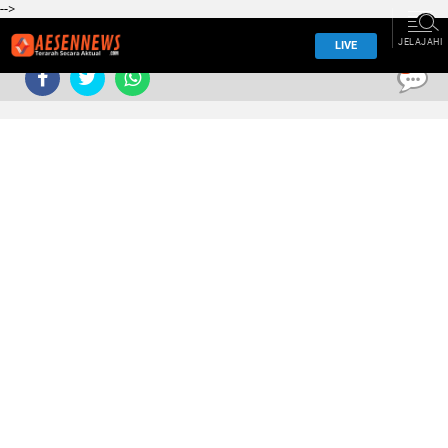
-->
JELAJAHI
LIVE
0