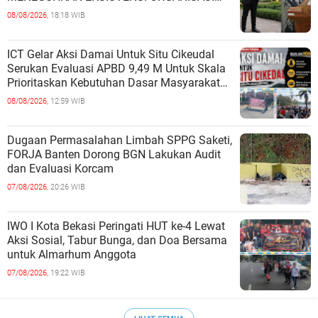
MAHASISWA HUKUM UNIVERSITAS
08/08/2026,
18:18 WIB
TERBUKA
ICT Gelar Aksi Damai Untuk Situ Cikeudal
Serukan Evaluasi APBD 9,49 M Untuk Skala
Prioritaskan Kebutuhan Dasar Masyarakat
Belum Saat nya Butuh Kawasa
08/08/2026,
12:59 WIB
Dugaan Permasalahan Limbah SPPG Saketi,
FORJA Banten Dorong BGN Lakukan Audit
dan Evaluasi Korcam
07/08/2026,
20:26 WIB
IWO I Kota Bekasi Peringati HUT ke-4 Lewat
Aksi Sosial, Tabur Bunga, dan Doa Bersama
untuk Almarhum Anggota
07/08/2026,
19:22 WIB