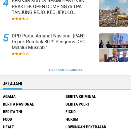
PEMKAB KUDUS RESMI HENTIKAN
PRAKTEK OPEN DUMPING di TPA
TANJUNG REJO, KEC.JEKULO
KAB.KUDUS,BERLAKUKAN SISTEM
PENGELOLAAN SAMPAH BARU
DPD Partai Amanat Nasional (PAN) -
Depok Rombak 80 % Pengurus DPC
Melalui Muscab "
TERPOPULER LAINNYA
JELAJAHI
AGAMA
BERITA KRIMINAL
BERITA NASIONAL
BERITA POLRI
BERITA TNI
FIGUR
FOOD
HUKUM
HEALT
LOWONGAN PEKERJAAN