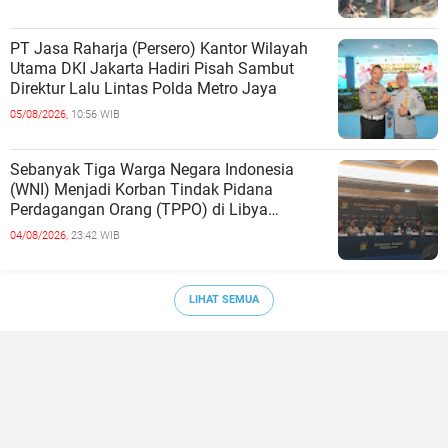
PT Jasa Raharja (Persero) Kantor Wilayah
Utama DKI Jakarta Hadiri Pisah Sambut
Direktur Lalu Lintas Polda Metro Jaya
05/08/2026,
10:56 WIB
Sebanyak Tiga Warga Negara Indonesia
(WNI) Menjadi Korban Tindak Pidana
Perdagangan Orang (TPPO) di Libya
Berhasil Dipulangkan Ke - Indonesia. Mereka
04/08/2026,
23:42 WIB
LIHAT SEMUA