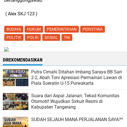
bertanggungjawab.
( Alex SKJ 123 )
BUDAYA
HUKUM
PEMERINTAHAN
PERISTIWA
POLITIK
POLRI
SOSIAL
TNI
DIREKOMENDASIKAN
Putra Cimahi Ditahan Imbang Saraya BB Sari
2-2, Abah Toni Apresiasi Permainan Lawan di
Piala Soeratin U-15 Purwakarta
Suara dari Aspal Jalanan: Tekad Komunitas
Otomotif Wujudkan Sirkuit Resmi di
Kabupaten Tangerang
SUDAH SEJAUH MANA PERJALANAN SAYA?*