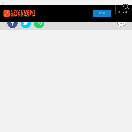
-->
JELAJAHI
LIVE
0