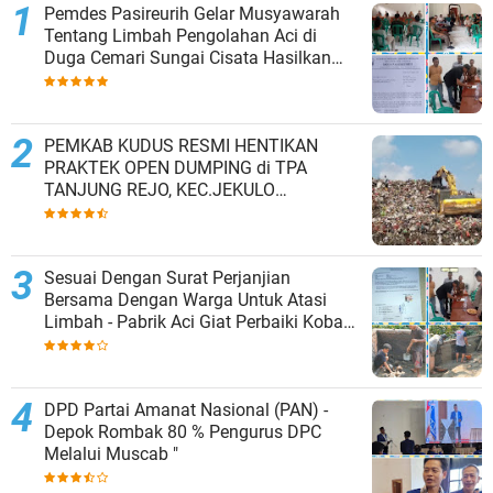
Pemdes Pasireurih Gelar Musyawarah
Tentang Limbah Pengolahan Aci di
Duga Cemari Sungai Cisata Hasilkan
Kesepakatan Tutup Sementara
PEMKAB KUDUS RESMI HENTIKAN
PRAKTEK OPEN DUMPING di TPA
TANJUNG REJO, KEC.JEKULO
KAB.KUDUS,BERLAKUKAN SISTEM
PENGELOLAAN SAMPAH BARU
Sesuai Dengan Surat Perjanjian
Bersama Dengan Warga Untuk Atasi
Limbah - Pabrik Aci Giat Perbaiki Kobak
Penampungan Air
DPD Partai Amanat Nasional (PAN) -
Depok Rombak 80 % Pengurus DPC
Melalui Muscab "