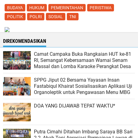
BUDAYA
HUKUM
PEMERINTAHAN
PERISTIWA
POLITIK
POLRI
SOSIAL
TNI
DIREKOMENDASIKAN
Camat Campaka Buka Rangkaian HUT ke-81
RI, Semangat Kebersamaan Warnai Senam
Massal dan Lomba Karaoke Perangkat Desa
SPPG Jiput 02 Bersama Yayasan Insan
Fastabiqul Khairat Sosialisasikan Aplikasi Uji
Organoleptik untuk Pengawasan Menu MBG
DOA YANG DIJAWAB TEPAT WAKTU*
Putra Cimahi Ditahan Imbang Saraya BB Sari
2-2, Abah Toni Apresiasi Permainan Lawan di