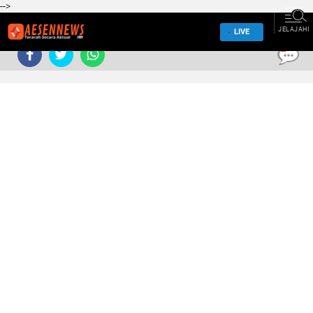
-->
JELAJAHI
LIVE
0