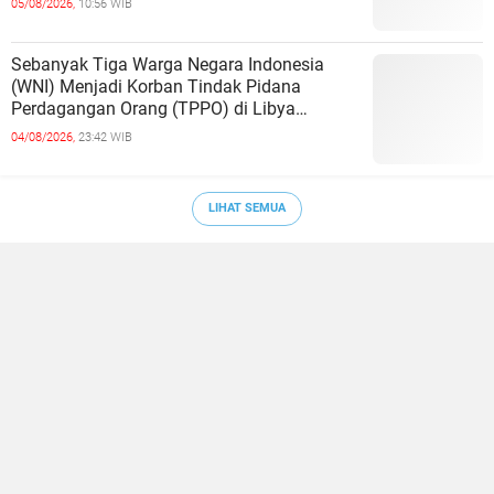
05/08/2026,
10:56 WIB
Sebanyak Tiga Warga Negara Indonesia
(WNI) Menjadi Korban Tindak Pidana
Perdagangan Orang (TPPO) di Libya
Berhasil Dipulangkan Ke - Indonesia. Mereka
04/08/2026,
23:42 WIB
LIHAT SEMUA