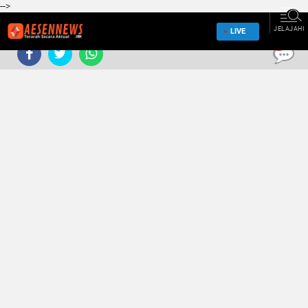
-->
JELAJAHI
LIVE
0