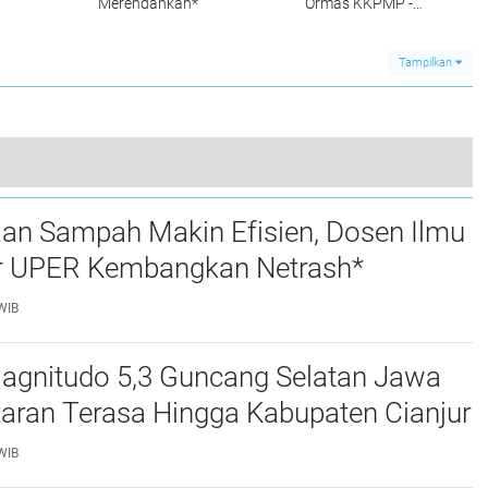
Merendahkan*
Ormas KKPMP -
Cikedal Adakan
Silaturahmi
Tampilkan
Tim Atlet Siwo PWI Banten Berhasil Bawa Pulang 2 Mendali, Porwanas XIV 2024 di Kalimantan
aan Sampah Makin Efisien, Dosen Ilmu
0
 UPER Kembangkan Netrash*
WIB
gnitudo 5,3 Guncang Selatan Jawa
taran Terasa Hingga Kabupaten Cianjur
WIB