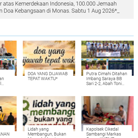
r atas Kemerdekaan Indonesia, 100.000 Jemaah
dan Doa Kebangsaan di Monas. Sabtu 1 Aug 2026*_
DOA YANG DIJAWAB
Putra Cimahi Ditahan
an
TEPAT WAKTU*
Imbang Saraya BB
l
Sari 2-2, Abah Toni
asikan
Apresiasi Permainan
Lawan di Piala
tuk
Soeratin U-15
enu
Purwakarta
Lidah yang
Kapolsek Cikedal
ANAN
Membangun, Bukan
Sambangi Markas