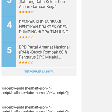
,Sabrang Dahu Keluar Dari
Acuan Gambar Kerja"
PEMKAB KUDUS RESMI
HENTIKAN PRAKTEK OPEN
DUMPING di TPA TANJUNG
REJO, KEC.JEKULO
KAB.KUDUS,BERLAKUKAN
SISTEM PENGELOLAAN
DPD Partai Amanat Nasional
SAMPAH BARU
(PAN) -Depok Rombak 80 %
Pengurus DPC Melalui
Muscab "
TERPOPULER LAINNYA
?orderby=published&alt=json-in-
script&callback=labelthumbs\"><\/script>");
?orderby=published&alt=json-in-
script&callback=labelthumbs\"><\/script>");