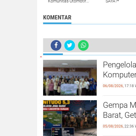
Komunitas Otomotif
SAYA?*
Wujudkan Sirkuit
Resmi di Kabupaten
Tangerang
KOMENTAR
TERKINI
Pengelol
Komputer
06/08/2026,
17:18 
Gempa Ma
Barat, Ge
05/08/2026,
22:36 