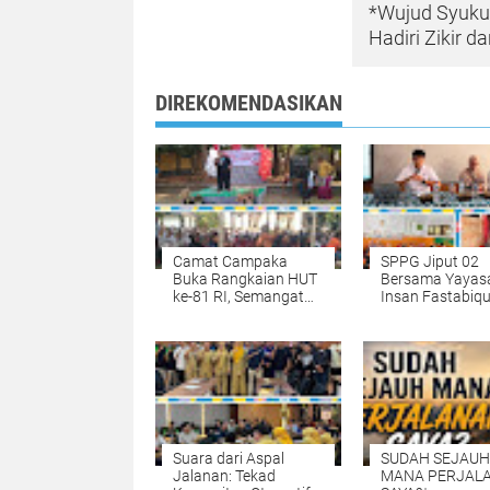
*Wujud Syuku
Hadiri Zikir 
DIREKOMENDASIKAN
Camat Campaka
SPPG Jiput 02
Buka Rangkaian HUT
Bersama Yayas
ke-81 RI, Semangat
Insan Fastabiqu
Kebersamaan Warnai
Khairat Sosialis
Senam Massal dan
Aplikasi Uji
Lomba Karaoke
Organoleptik un
Perangkat Desa
Pengawasan M
MBG
Suara dari Aspal
SUDAH SEJAUH
Jalanan: Tekad
MANA PERJAL