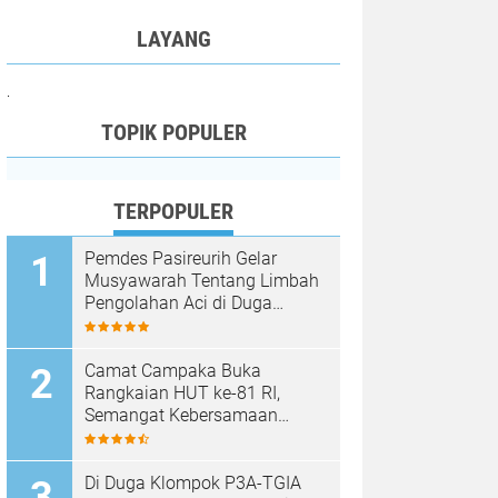
LAYANG
.
TOPIK POPULER
TERPOPULER
Pemdes Pasireurih Gelar
Musyawarah Tentang Limbah
Pengolahan Aci di Duga
Cemari Sungai Cisata
Hasilkan Kesepakatan Tutup
Sementara
Camat Campaka Buka
Rangkaian HUT ke-81 RI,
Semangat Kebersamaan
Warnai Senam Massal dan
Lomba Karaoke Perangkat
Desa
Di Duga Klompok P3A-TGIA