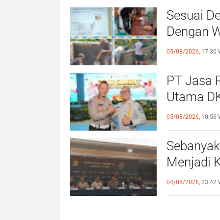
Sesuai De
Dengan Wa
Giat Per
05/08/2026,
17:30 
PT Jasa R
Utama DK
Direktur 
05/08/2026,
10:56 
Sebanyak
Menjadi 
Orang (TP
04/08/2026,
23:42 
Indonesi