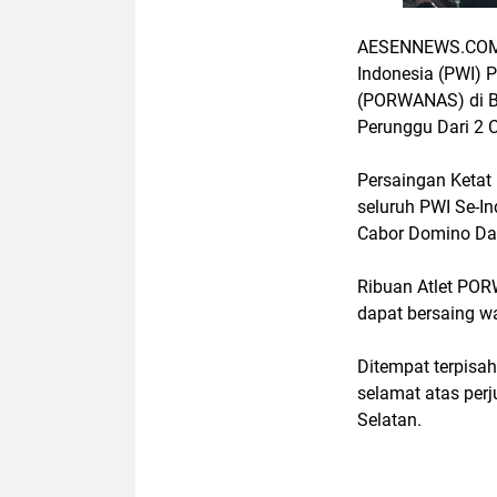
AESENNEWS.COM,
Indonesia (PWI) 
(PORWANAS) di Ba
Perunggu Dari 2 
Persaingan Keta
seluruh PWI Se-In
Cabor Domino Dan
Ribuan Atlet POR
dapat bersaing w
Ditempat terpisa
selamat atas per
Selatan.