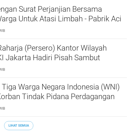
ngan Surat Perjanjian Bersama
rga Untuk Atasi Limbah - Pabrik Aci
baiki Kobak Penampungan Air
WIB
aharja (Persero) Kantor Wilayah
I Jakarta Hadiri Pisah Sambut
Lalu Lintas Polda Metro Jaya
WIB
 Tiga Warga Negara Indonesia (WNI)
Korban Tindak Pidana Perdagangan
PO) di Libya Berhasil Dipulangkan Ke -
WIB
a. Mereka
LIHAT SEMUA