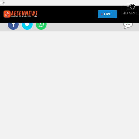
-->
JELAJAHI
LIVE
0