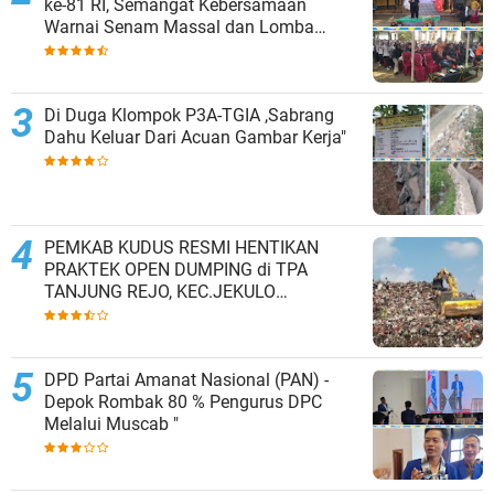
ke-81 RI, Semangat Kebersamaan
Warnai Senam Massal dan Lomba
Karaoke Perangkat Desa
Di Duga Klompok P3A-TGIA ,Sabrang
Dahu Keluar Dari Acuan Gambar Kerja"
PEMKAB KUDUS RESMI HENTIKAN
PRAKTEK OPEN DUMPING di TPA
TANJUNG REJO, KEC.JEKULO
KAB.KUDUS,BERLAKUKAN SISTEM
PENGELOLAAN SAMPAH BARU
DPD Partai Amanat Nasional (PAN) -
Depok Rombak 80 % Pengurus DPC
Melalui Muscab "