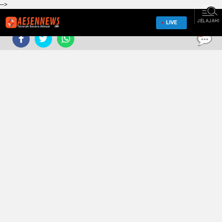
-->
JELAJAHI
LIVE
0