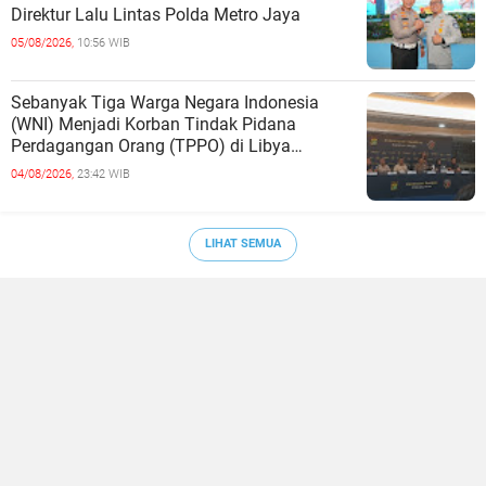
Direktur Lalu Lintas Polda Metro Jaya
05/08/2026,
10:56 WIB
Sebanyak Tiga Warga Negara Indonesia
(WNI) Menjadi Korban Tindak Pidana
Perdagangan Orang (TPPO) di Libya
Berhasil Dipulangkan Ke - Indonesia. Mereka
04/08/2026,
23:42 WIB
LIHAT SEMUA