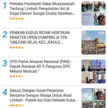
Pemdes Pasireurih Gelar Musyawarah
Tentang Limbah Pengolahan Aci di
Duga Cemari Sungai Cisata Hasilkan
Kesepakatan Tutup Sementara
PEMKAB KUDUS RESMI HENTIKAN
PRAKTEK OPEN DUMPING di TPA
TANJUNG REJO, KEC.JEKULO
KAB.KUDUS,BERLAKUKAN SISTEM
PENGELOLAAN SAMPAH BARU
DPD Partai Amanat Nasional (PAN) -
Depok Rombak 80 % Pengurus DPC
Melalui Muscab "
Sesuai Dengan Surat Perjanjian
Bersama Dengan Warga Untuk Atasi
Limbah - Pabrik Aci Giat Perbaiki Kobak
Penampungan Air