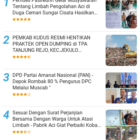
Pemdes Pasireurih Gelar Musyawarah
Tentang Limbah Pengolahan Aci di
Duga Cemari Sungai Cisata Hasilkan
Kesepakatan Tutup Sementara
PEMKAB KUDUS RESMI HENTIKAN
PRAKTEK OPEN DUMPING di TPA
TANJUNG REJO, KEC.JEKULO
KAB.KUDUS,BERLAKUKAN SISTEM
PENGELOLAAN SAMPAH BARU
DPD Partai Amanat Nasional (PAN) -
Depok Rombak 80 % Pengurus DPC
Melalui Muscab "
Sesuai Dengan Surat Perjanjian
Bersama Dengan Warga Untuk Atasi
Limbah - Pabrik Aci Giat Perbaiki Kobak
Penampungan Air