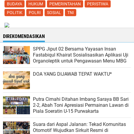
BUDAYA
HUKUM
PEMERINTAHAN
PERISTIWA
POLITIK
POLRI
SOSIAL
TNI
DIREKOMENDASIKAN
SPPG Jiput 02 Bersama Yayasan Insan
Fastabiqul Khairat Sosialisasikan Aplikasi Uji
Organoleptik untuk Pengawasan Menu MBG
DOA YANG DIJAWAB TEPAT WAKTU*
Putra Cimahi Ditahan Imbang Saraya BB Sari
2-2, Abah Toni Apresiasi Permainan Lawan di
Piala Soeratin U-15 Purwakarta
Suara dari Aspal Jalanan: Tekad Komunitas
Otomotif Wujudkan Sirkuit Resmi di