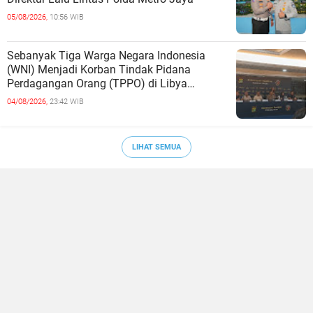
05/08/2026,
10:56 WIB
Sebanyak Tiga Warga Negara Indonesia
(WNI) Menjadi Korban Tindak Pidana
Perdagangan Orang (TPPO) di Libya
Berhasil Dipulangkan Ke - Indonesia. Mereka
04/08/2026,
23:42 WIB
LIHAT SEMUA