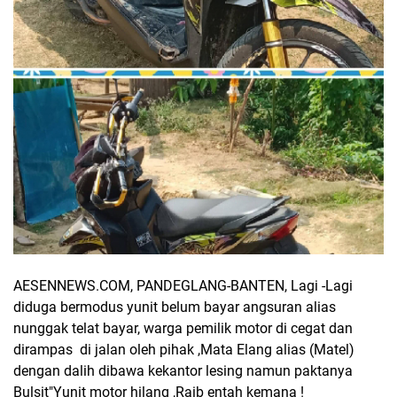
AESENNEWS.COM, PANDEGLANG-BANTEN, Lagi -Lagi
diduga bermodus yunit belum bayar angsuran alias
nunggak telat bayar, warga pemilik motor di cegat dan
dirampas di jalan oleh pihak ,Mata Elang alias (Matel)
dengan dalih dibawa kekantor lesing namun paktanya
Bulsit"Yunit motor hilang ,Raib entah kemana !