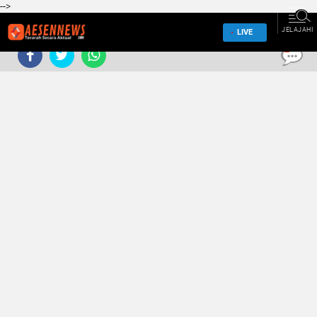
-->
JELAJAHI
LIVE
0