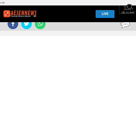
-->
JELAJAHI
LIVE
0