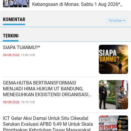
Kebangsaan di Monas. Sabtu 1 Aug 2026*_
KOMENTAR
Tampilkan
TERKINI
SIAPA TUANMU?*
09/08/2026,
13:56 WIB
GEMA-HUTBA BERTRANSFORMASI
MENJADI HIMA HUKUM UT BANDUNG,
MENEGUHKAN EKSISTENSI ORGANISASI
MAHASISWA HUKUM UNIVERSITAS
08/08/2026,
18:18 WIB
TERBUKA
ICT Gelar Aksi Damai Untuk Situ Cikeudal
Serukan Evaluasi APBD 9,49 M Untuk Skala
Prioritaskan Kebutuhan Dasar Masyarakat