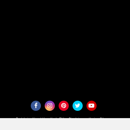
Redaksi
About Us
Kode Etik
Disclaimer
Karir
Sitemaps
Copyright ©
2026 aesennews.com - Terarah Secara Aktual
Premium