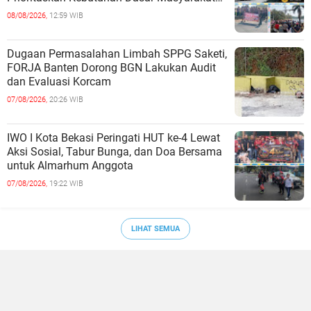
Belum Saat nya Butuh Kawasa
08/08/2026,
12:59 WIB
Dugaan Permasalahan Limbah SPPG Saketi,
FORJA Banten Dorong BGN Lakukan Audit
dan Evaluasi Korcam
07/08/2026,
20:26 WIB
IWO I Kota Bekasi Peringati HUT ke-4 Lewat
Aksi Sosial, Tabur Bunga, dan Doa Bersama
untuk Almarhum Anggota
07/08/2026,
19:22 WIB
LIHAT SEMUA