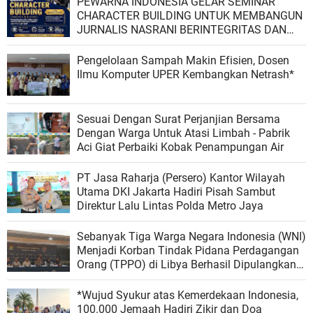
PEWARNA INDONESIA GELAR SEMINAR
CHARACTER BUILDING UNTUK MEMBANGUN
JURNALIS NASRANI BERINTEGRITAS DAN
BERDAMPAK*
Pengelolaan Sampah Makin Efisien, Dosen
Ilmu Komputer UPER Kembangkan Netrash*
Sesuai Dengan Surat Perjanjian Bersama
Dengan Warga Untuk Atasi Limbah - Pabrik
Aci Giat Perbaiki Kobak Penampungan Air
PT Jasa Raharja (Persero) Kantor Wilayah
Utama DKI Jakarta Hadiri Pisah Sambut
Direktur Lalu Lintas Polda Metro Jaya
Sebanyak Tiga Warga Negara Indonesia (WNI)
Menjadi Korban Tindak Pidana Perdagangan
Orang (TPPO) di Libya Berhasil Dipulangkan
Ke - Indonesia. Mereka adalah NAR, SS, dan
NKR.
*Wujud Syukur atas Kemerdekaan Indonesia,
100.000 Jemaah Hadiri Zikir dan Doa