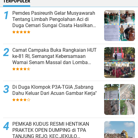
TERPOPULER
Pemdes Pasireurih Gelar Musyawarah
Tentang Limbah Pengolahan Aci di
Duga Cemari Sungai Cisata Hasilkan
Kesepakatan Tutup Sementara
Camat Campaka Buka Rangkaian HUT
ke-81 RI, Semangat Kebersamaan
Warnai Senam Massal dan Lomba
Karaoke Perangkat Desa
Di Duga Klompok P3A-TGIA ,Sabrang
Dahu Keluar Dari Acuan Gambar Kerja"
PEMKAB KUDUS RESMI HENTIKAN
PRAKTEK OPEN DUMPING di TPA
TANJUNG REJO, KEC.JEKULO