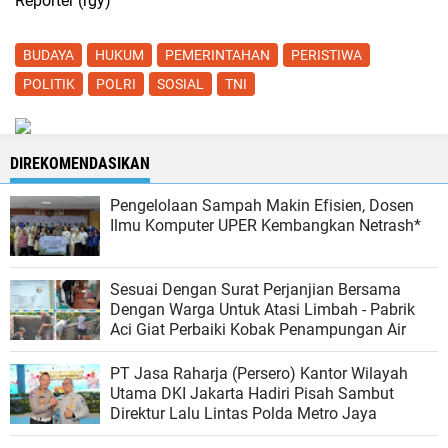
Reporter (rgy)
BUDAYA
HUKUM
PEMERINTAHAN
PERISTIWA
POLITIK
POLRI
SOSIAL
TNI
DIREKOMENDASIKAN
Pengelolaan Sampah Makin Efisien, Dosen
Ilmu Komputer UPER Kembangkan Netrash*
Sesuai Dengan Surat Perjanjian Bersama
Dengan Warga Untuk Atasi Limbah - Pabrik
Aci Giat Perbaiki Kobak Penampungan Air
PT Jasa Raharja (Persero) Kantor Wilayah
Utama DKI Jakarta Hadiri Pisah Sambut
Direktur Lalu Lintas Polda Metro Jaya