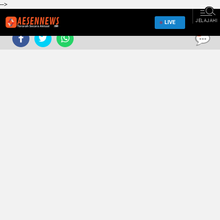
-->
JELAJAHI
LIVE
0