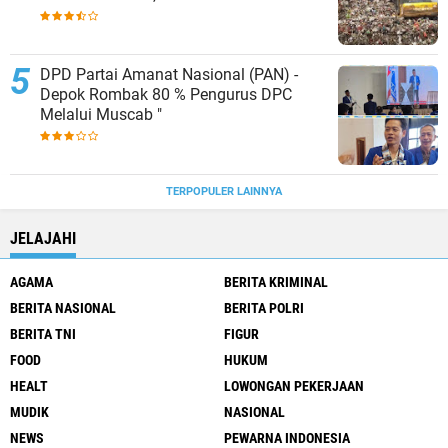
KAB.KUDUS,BERLAKUKAN SISTEM
PENGELOLAAN SAMPAH BARU
DPD Partai Amanat Nasional (PAN) -
Depok Rombak 80 % Pengurus DPC
Melalui Muscab "
TERPOPULER LAINNYA
JELAJAHI
AGAMA
BERITA KRIMINAL
BERITA NASIONAL
BERITA POLRI
BERITA TNI
FIGUR
FOOD
HUKUM
HEALT
LOWONGAN PEKERJAAN
MUDIK
NASIONAL
NEWS
PEWARNA INDONESIA