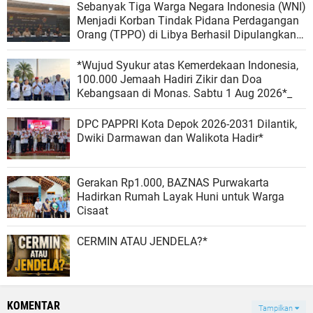
Sebanyak Tiga Warga Negara Indonesia (WNI)
Menjadi Korban Tindak Pidana Perdagangan
Orang (TPPO) di Libya Berhasil Dipulangkan
Ke - Indonesia. Mereka adalah NAR, SS, dan
NKR.
*Wujud Syukur atas Kemerdekaan Indonesia,
100.000 Jemaah Hadiri Zikir dan Doa
Kebangsaan di Monas. Sabtu 1 Aug 2026*_
DPC PAPPRI Kota Depok 2026-2031 Dilantik,
Dwiki Darmawan dan Walikota Hadir*
Gerakan Rp1.000, BAZNAS Purwakarta
Hadirkan Rumah Layak Huni untuk Warga
Cisaat
CERMIN ATAU JENDELA?*
KOMENTAR
Tampilkan