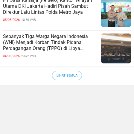
PT Jasa Raharja (Persero) Kantor Wilayah
Utama DKI Jakarta Hadiri Pisah Sambut
Direktur Lalu Lintas Polda Metro Jaya
05/08/2026,
10:56 WIB
Sebanyak Tiga Warga Negara Indonesia
(WNI) Menjadi Korban Tindak Pidana
Perdagangan Orang (TPPO) di Libya
Berhasil Dipulangkan Ke - Indonesia. Mereka
04/08/2026,
23:42 WIB
LIHAT SEMUA