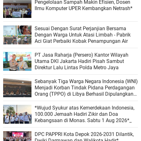
Pengelolaan Sampah Makin Efisien, Dosen
Ilmu Komputer UPER Kembangkan Netrash*
Sesuai Dengan Surat Perjanjian Bersama
Dengan Warga Untuk Atasi Limbah - Pabrik
Aci Giat Perbaiki Kobak Penampungan Air
PT Jasa Raharja (Persero) Kantor Wilayah
Utama DKI Jakarta Hadiri Pisah Sambut
Direktur Lalu Lintas Polda Metro Jaya
Sebanyak Tiga Warga Negara Indonesia (WNI)
Menjadi Korban Tindak Pidana Perdagangan
Orang (TPPO) di Libya Berhasil Dipulangkan
Ke - Indonesia. Mereka adalah NAR, SS, dan
NKR.
*Wujud Syukur atas Kemerdekaan Indonesia,
100.000 Jemaah Hadiri Zikir dan Doa
Kebangsaan di Monas. Sabtu 1 Aug 2026*_
DPC PAPPRI Kota Depok 2026-2031 Dilantik,
Dwiki Darmawan dan Walikota Hadir*