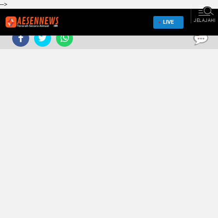
-->
JELAJAHI
LIVE
0