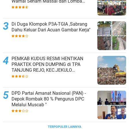
Warnai Senam Massal dan Lomba
Karaoke Perangkat Desa
Di Duga Klompok P3A-TGIA ,Sabrang
Dahu Keluar Dari Acuan Gambar Kerja"
PEMKAB KUDUS RESMI HENTIKAN
PRAKTEK OPEN DUMPING di TPA
TANJUNG REJO, KEC.JEKULO
KAB.KUDUS,BERLAKUKAN SISTEM
PENGELOLAAN SAMPAH BARU
DPD Partai Amanat Nasional (PAN) -
Depok Rombak 80 % Pengurus DPC
Melalui Muscab "
TERPOPULER LAINNYA