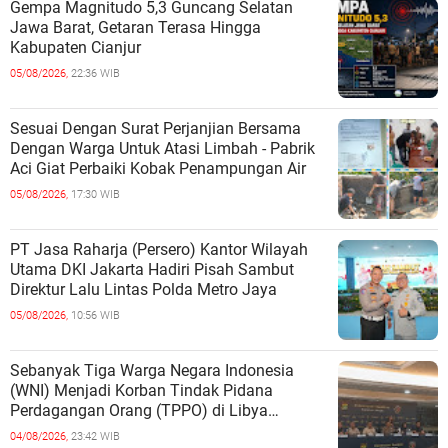
Gempa Magnitudo 5,3 Guncang Selatan
Jawa Barat, Getaran Terasa Hingga
Kabupaten Cianjur
05/08/2026,
22:36 WIB
Sesuai Dengan Surat Perjanjian Bersama
Dengan Warga Untuk Atasi Limbah - Pabrik
Aci Giat Perbaiki Kobak Penampungan Air
05/08/2026,
17:30 WIB
PT Jasa Raharja (Persero) Kantor Wilayah
Utama DKI Jakarta Hadiri Pisah Sambut
Direktur Lalu Lintas Polda Metro Jaya
05/08/2026,
10:56 WIB
Sebanyak Tiga Warga Negara Indonesia
(WNI) Menjadi Korban Tindak Pidana
Perdagangan Orang (TPPO) di Libya
Berhasil Dipulangkan Ke - Indonesia. Mereka
04/08/2026,
23:42 WIB