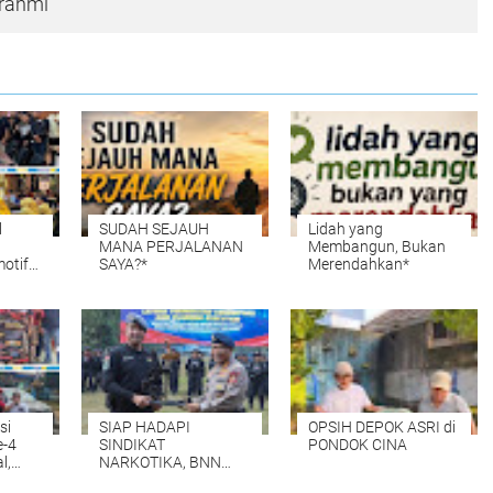
urahmi
l
SUDAH SEJAUH
Lidah yang
MANA PERJALANAN
Membangun, Bukan
otif
SAYA?*
Merendahkan*
t
aten
si
SIAP HADAPI
OPSIH DEPOK ASRI di
e-4
SINDIKAT
PONDOK CINA
l,
NARKOTIKA, BNN
an Doa
TUTUP PELATIHAN