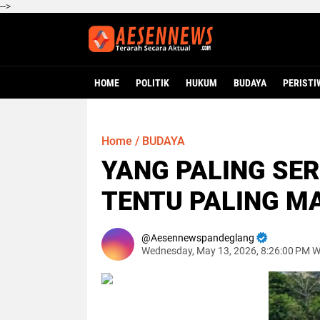
-->
HOME
POLITIK
HUKUM
BUDAYA
PERISTI
Home
/
BUDAYA
YANG PALING SER
TENTU PALING 
Aesennewspandeglang
Wednesday, May 13, 2026, 8:26:00 PM 