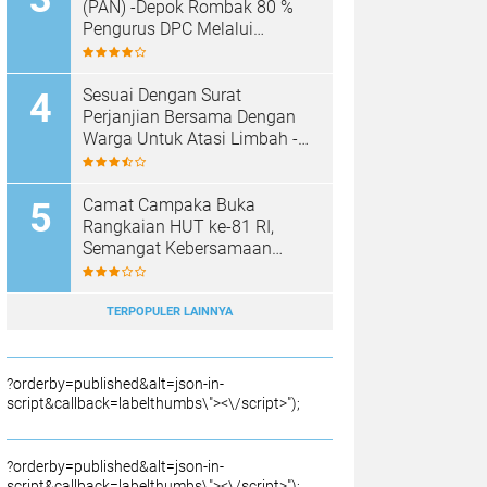
SAMPAH BARU
(PAN) -Depok Rombak 80 %
Pengurus DPC Melalui
Muscab "
Sesuai Dengan Surat
Perjanjian Bersama Dengan
Warga Untuk Atasi Limbah -
Pabrik Aci Giat Perbaiki Kobak
Penampungan Air
Camat Campaka Buka
Rangkaian HUT ke-81 RI,
Semangat Kebersamaan
Warnai Senam Massal dan
Lomba Karaoke Perangkat
Desa
TERPOPULER LAINNYA
?orderby=published&alt=json-in-
script&callback=labelthumbs\"><\/script>");
?orderby=published&alt=json-in-
script&callback=labelthumbs\"><\/script>");