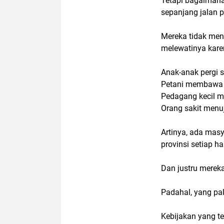
Tetapi bagaiman
sepanjang jalan p
Mereka tidak meng
melewatinya kare
Anak-anak pergi se
Petani membawa ha
Pedagang kecil me
Orang sakit menuj
Artinya, ada masy
provinsi setiap har
Dan justru merek
Padahal, yang pa
Kebijakan yang ter