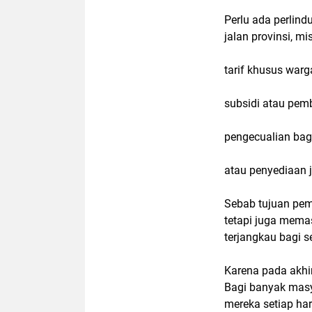
Perlu ada perlind
jalan provinsi, mi
tarif khusus warga
subsidi atau pem
pengecualian bagi
atau penyediaan ja
Sebab tujuan pe
tetapi juga mema
terjangkau bagi 
Karena pada akhir
Bagi banyak masya
mereka setiap har