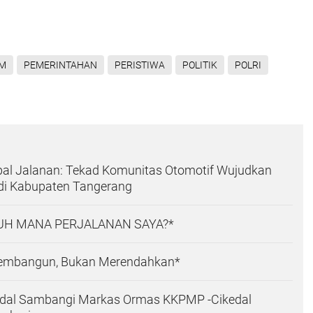
M
PEMERINTAHAN
PERISTIWA
POLITIK
POLRI
pal Jalanan: Tekad Komunitas Otomotif Wujudkan
 di Kabupaten Tangerang
UH MANA PERJALANAN SAYA?*
embangun, Bukan Merendahkan*
edal Sambangi Markas Ormas KKPMP -Cikedal