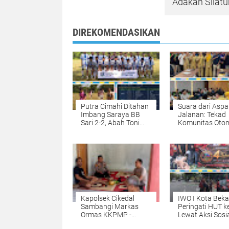
Adakan Silat
DIREKOMENDASIKAN
Putra Cimahi Ditahan
Suara dari Aspa
Imbang Saraya BB
Jalanan: Tekad
Sari 2-2, Abah Toni
Komunitas Otom
Apresiasi Permainan
Wujudkan Sirkui
Lawan di Piala
Resmi di Kabup
Soeratin U-15
Tangerang
Purwakarta
Kapolsek Cikedal
IWO I Kota Beka
Sambangi Markas
Peringati HUT k
Ormas KKPMP -
Lewat Aksi Sosia
Cikedal Adakan
Tabur Bunga, d