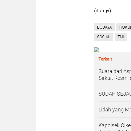
(rt / rgy)
BUDAYA
HUKU
SOSIAL
TNI
Terkait
Suara dari As
Sirkuit Resmi
SUDAH SEJA
Lidah yang M
Kapolsek Cik