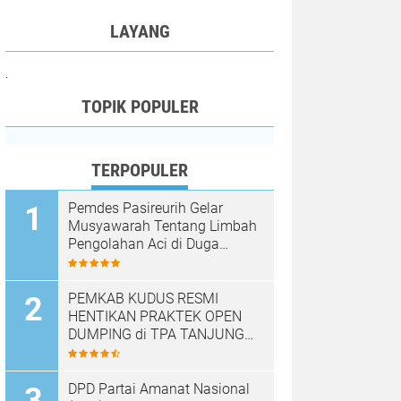
LAYANG
.
TOPIK POPULER
TERPOPULER
Pemdes Pasireurih Gelar
Musyawarah Tentang Limbah
Pengolahan Aci di Duga
Cemari Sungai Cisata
Hasilkan Kesepakatan Tutup
Sementara
PEMKAB KUDUS RESMI
HENTIKAN PRAKTEK OPEN
DUMPING di TPA TANJUNG
REJO, KEC.JEKULO
KAB.KUDUS,BERLAKUKAN
SISTEM PENGELOLAAN
DPD Partai Amanat Nasional