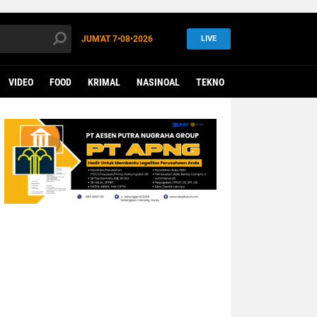
JUM'AT
7•08•2026
LIVE
VIDEO
FOOD
KRIMAL
NASINOAL
TEKNO