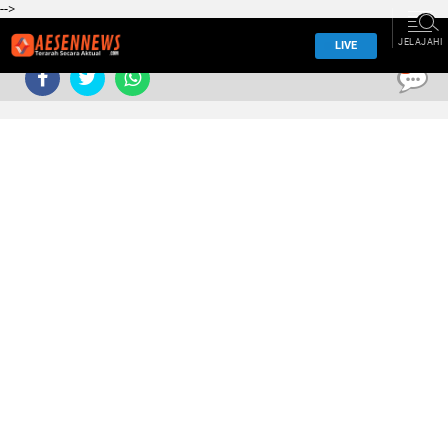
-->
JELAJAHI
LIVE
0