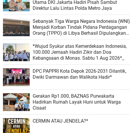
Utama DKI Jakarta Hadiri Pisah Sambut
Direktur Lalu Lintas Polda Metro Jaya
Sebanyak Tiga Warga Negara Indonesia (WNI)
Menjadi Korban Tindak Pidana Perdagangan
Orang (TPPO) di Libya Berhasil Dipulangkan
Ke - Indonesia. Mereka adalah NAR, SS, dan
NKR.
*Wujud Syukur atas Kemerdekaan Indonesia,
100.000 Jemaah Hadiri Zikir dan Doa
Kebangsaan di Monas. Sabtu 1 Aug 2026*_
DPC PAPPRI Kota Depok 2026-2031 Dilantik,
Dwiki Darmawan dan Walikota Hadir*
Gerakan Rp1.000, BAZNAS Purwakarta
Hadirkan Rumah Layak Huni untuk Warga
Cisaat
CERMIN ATAU JENDELA?*