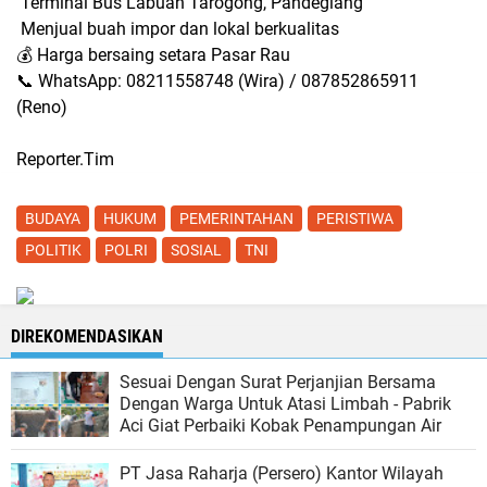
Terminal Bus Labuan Tarogong, Pandeglang
Menjual buah impor dan lokal berkualitas
💰 Harga bersaing setara Pasar Rau
📞 WhatsApp: 08211558748 (Wira) / 087852865911
(Reno)
Reporter.Tim
BUDAYA
HUKUM
PEMERINTAHAN
PERISTIWA
POLITIK
POLRI
SOSIAL
TNI
DIREKOMENDASIKAN
Sesuai Dengan Surat Perjanjian Bersama
Dengan Warga Untuk Atasi Limbah - Pabrik
Aci Giat Perbaiki Kobak Penampungan Air
PT Jasa Raharja (Persero) Kantor Wilayah