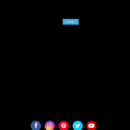
Close
x