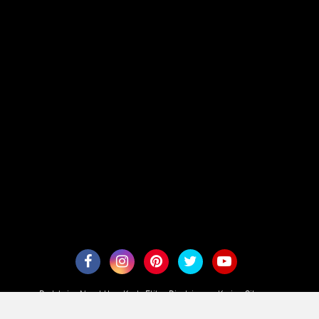
Redaksi
About Us
Kode Etik
Disclaimer
Karir
Sitemaps
Copyright ©
2026 aesennews.com - Terarah Secara Aktual
Premium