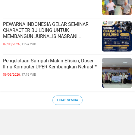
PEWARNA INDONESIA GELAR SEMINAR
CHARACTER BUILDING UNTUK
MEMBANGUN JURNALIS NASRANI
BERINTEGRITAS DAN BERDAMPAK*
07/08/2026,
11:24 WIB
Pengelolaan Sampah Makin Efisien, Dosen
Ilmu Komputer UPER Kembangkan Netrash*
06/08/2026,
17:18 WIB
LIHAT SEMUA