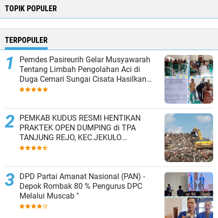
TOPIK POPULER
TERPOPULER
Pemdes Pasireurih Gelar Musyawarah
Tentang Limbah Pengolahan Aci di
Duga Cemari Sungai Cisata Hasilkan
Kesepakatan Tutup Sementara
PEMKAB KUDUS RESMI HENTIKAN
PRAKTEK OPEN DUMPING di TPA
TANJUNG REJO, KEC.JEKULO
KAB.KUDUS,BERLAKUKAN SISTEM
PENGELOLAAN SAMPAH BARU
DPD Partai Amanat Nasional (PAN) -
Depok Rombak 80 % Pengurus DPC
Melalui Muscab "