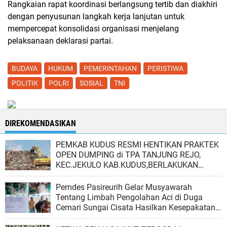
Rangkaian rapat koordinasi berlangsung tertib dan diakhiri
dengan penyusunan langkah kerja lanjutan untuk
mempercepat konsolidasi organisasi menjelang
pelaksanaan deklarasi partai.
BUDAYA
HUKUM
PEMERINTAHAN
PERISTIWA
POLITIK
POLRI
SOSIAL
TNI
DIREKOMENDASIKAN
PEMKAB KUDUS RESMI HENTIKAN PRAKTEK
OPEN DUMPING di TPA TANJUNG REJO,
KEC.JEKULO KAB.KUDUS,BERLAKUKAN
SISTEM PENGELOLAAN SAMPAH BARU
Pemdes Pasireurih Gelar Musyawarah
Tentang Limbah Pengolahan Aci di Duga
Cemari Sungai Cisata Hasilkan Kesepakatan
Tutup Sementara