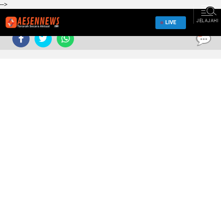
-->
JELAJAHI
LIVE
0