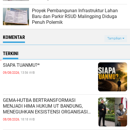
Proyek Pembangunan Infrastruktur Lahan
Baru dan Parkir RSUD Malingping Diduga
Penuh Polemik
KOMENTAR
Tampilkan
TERKINI
SIAPA TUANMU?*
09/08/2026,
13:56 WIB
GEMA-HUTBA BERTRANSFORMASI
MENJADI HIMA HUKUM UT BANDUNG,
MENEGUHKAN EKSISTENSI ORGANISASI
MAHASISWA HUKUM UNIVERSITAS
08/08/2026,
18:18 WIB
TERBUKA