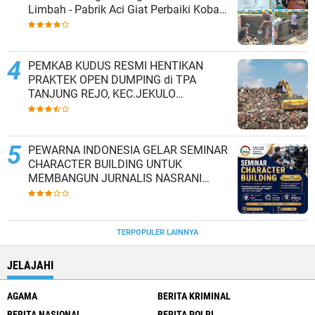
Limbah - Pabrik Aci Giat Perbaiki Kobak
Penampungan Air
PEMKAB KUDUS RESMI HENTIKAN
PRAKTEK OPEN DUMPING di TPA
TANJUNG REJO, KEC.JEKULO
KAB.KUDUS,BERLAKUKAN SISTEM
PENGELOLAAN SAMPAH BARU
PEWARNA INDONESIA GELAR SEMINAR
CHARACTER BUILDING UNTUK
MEMBANGUN JURNALIS NASRANI
BERINTEGRITAS DAN BERDAMPAK*
TERPOPULER LAINNYA
JELAJAHI
AGAMA
BERITA KRIMINAL
BERITA NASIONAL
BERITA POLRI