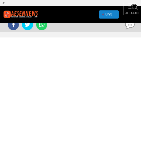
-->
JELAJAHI
LIVE
0