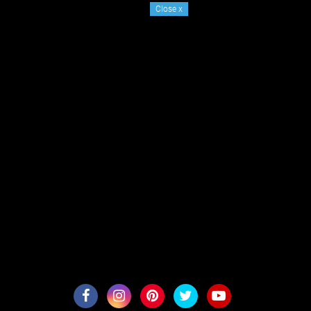
Close
x