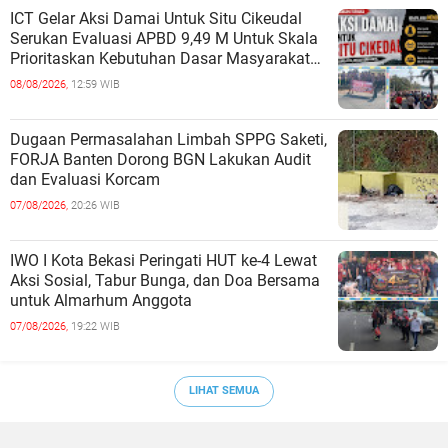
ICT Gelar Aksi Damai Untuk Situ Cikeudal
Serukan Evaluasi APBD 9,49 M Untuk Skala
Prioritaskan Kebutuhan Dasar Masyarakat
Belum Saat nya Butuh Kawasa
08/08/2026,
12:59 WIB
Dugaan Permasalahan Limbah SPPG Saketi,
FORJA Banten Dorong BGN Lakukan Audit
dan Evaluasi Korcam
07/08/2026,
20:26 WIB
IWO I Kota Bekasi Peringati HUT ke-4 Lewat
Aksi Sosial, Tabur Bunga, dan Doa Bersama
untuk Almarhum Anggota
07/08/2026,
19:22 WIB
LIHAT SEMUA