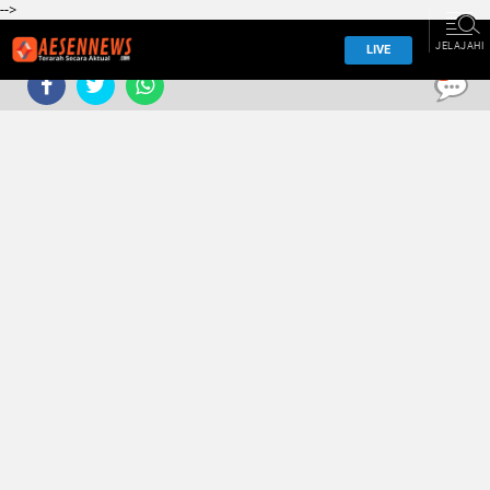
-->
JELAJAHI
LIVE
0