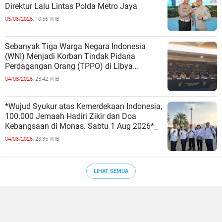
Direktur Lalu Lintas Polda Metro Jaya
05/08/2026,
10:56 WIB
Sebanyak Tiga Warga Negara Indonesia
(WNI) Menjadi Korban Tindak Pidana
Perdagangan Orang (TPPO) di Libya
Berhasil Dipulangkan Ke - Indonesia. Mereka
04/08/2026,
23:42 WIB
*Wujud Syukur atas Kemerdekaan Indonesia,
100.000 Jemaah Hadiri Zikir dan Doa
Kebangsaan di Monas. Sabtu 1 Aug 2026*_
04/08/2026,
23:35 WIB
LIHAT SEMUA