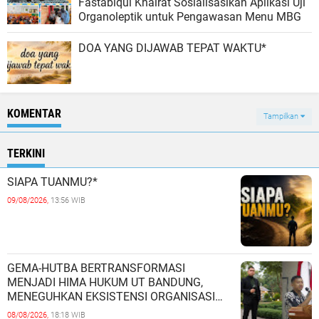
Fastabiqul Khairat Sosialisasikan Aplikasi Uji
Organoleptik untuk Pengawasan Menu MBG
DOA YANG DIJAWAB TEPAT WAKTU*
KOMENTAR
Tampilkan
TERKINI
SIAPA TUANMU?*
09/08/2026,
13:56 WIB
GEMA-HUTBA BERTRANSFORMASI
MENJADI HIMA HUKUM UT BANDUNG,
MENEGUHKAN EKSISTENSI ORGANISASI
MAHASISWA HUKUM UNIVERSITAS
08/08/2026,
18:18 WIB