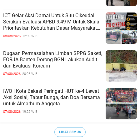
TERBUKA
ICT Gelar Aksi Damai Untuk Situ Cikeudal
Serukan Evaluasi APBD 9,49 M Untuk Skala
Prioritaskan Kebutuhan Dasar Masyarakat
Belum Saat nya Butuh Kawasa
08/08/2026,
12:59 WIB
Dugaan Permasalahan Limbah SPPG Saketi,
FORJA Banten Dorong BGN Lakukan Audit
dan Evaluasi Korcam
07/08/2026,
20:26 WIB
IWO I Kota Bekasi Peringati HUT ke-4 Lewat
Aksi Sosial, Tabur Bunga, dan Doa Bersama
untuk Almarhum Anggota
07/08/2026,
19:22 WIB
LIHAT SEMUA