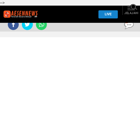
-->
JELAJAHI
LIVE
0