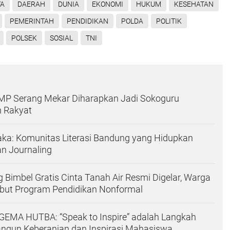
YA
DAERAH
DUNIA
EKONOMI
HUKUM
KESEHATAN
PEMERINTAH
PENDIDIKAN
POLDA
POLITIK
POLSEK
SOSIAL
TNI
DMP Serang Mekar Diharapkan Jadi Sokoguru
 Rakyat
ka: Komunitas Literasi Bandung yang Hidupkan
n Journaling
 Bimbel Gratis Cinta Tanah Air Resmi Digelar, Warga
but Program Pendidikan Nonformal
EMA HUTBA: “Speak to Inspire” adalah Langkah
gun Keberanian dan Inspirasi Mahasiswa