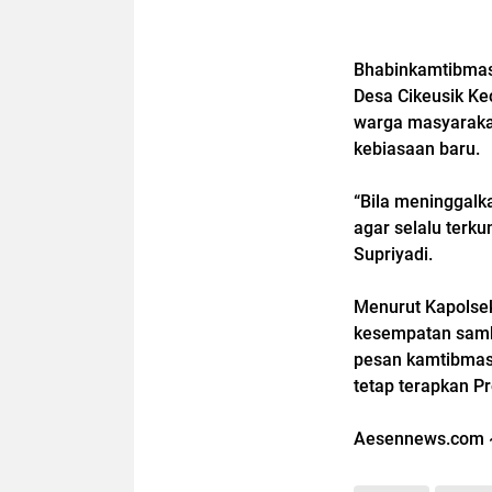
Bhabinkamtibmas 
Desa Cikeusik K
warga masyarakat
kebiasaan baru.
“Bila meninggalk
agar selalu terk
Supriyadi.
Menurut Kapolsek
kesempatan samb
pesan kamtibmas 
tetap terapkan P
Aesennews.com 