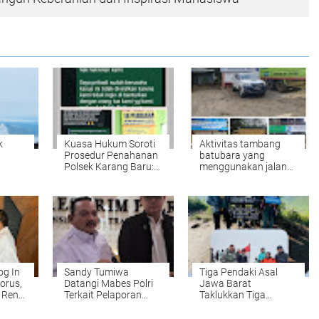
k
Kuasa Hukum Soroti
Aktivitas tambang
Prosedur Penahanan
batubara yang
Polsek Karang Baru:
menggunakan jalan
anjur
Dugaan Pelanggaran
negara mengganggu
nan
dan Penolakan
aktivitas masyarakat
Restorative Justice
umum Di duga kebal
wesi
hukum
og In
Sandy Tumiwa
Tiga Pendaki Asal
orus,
Datangi Mabes Polri
Jawa Barat
u Rena
Terkait Pelaporan
Taklukkan Tiga
 yang
Akun @bengkeldodo
Gunung dalam Tiga
PD PSI
Hari di Jawa Tengah: