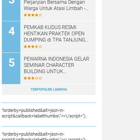
Perjanjian Bersama Dengan
Warga Untuk Atasi Limbah -
Pabrik Aci Giat Perbaiki Kobak
Penampungan Air
PEMKAB KUDUS RESMI
HENTIKAN PRAKTEK OPEN
DUMPING di TPA TANJUNG
REJO, KEC.JEKULO
KAB.KUDUS,BERLAKUKAN
SISTEM PENGELOLAAN
PEWARNA INDONESIA GELAR
SAMPAH BARU
SEMINAR CHARACTER
BUILDING UNTUK
MEMBANGUN JURNALIS
NASRANI BERINTEGRITAS
DAN BERDAMPAK*
TERPOPULER LAINNYA
?orderby=published&alt=json-in-
script&callback=labelthumbs\"><\/script>");
?orderby=published&alt=json-in-
script&callback=labelthumbs\"><\/script>");