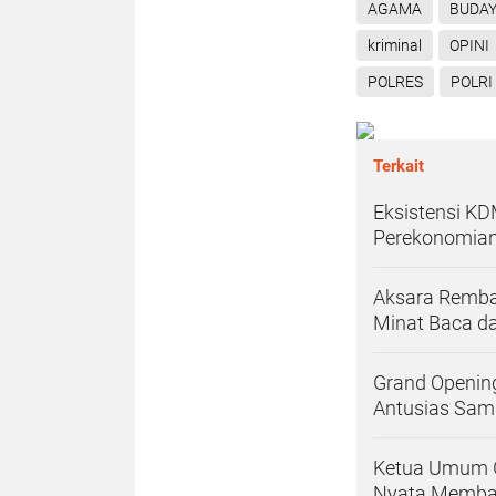
AGAMA
BUDA
kriminal
OPINI
POLRES
POLRI
Terkait
Eksistensi K
Perekonomian
Aksara Remba
Minat Baca da
Grand Opening
Antusias Sam
Ketua Umum G
Nyata Memban