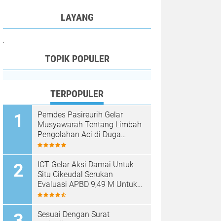
LAYANG
.
TOPIK POPULER
TERPOPULER
Pemdes Pasireurih Gelar
Musyawarah Tentang Limbah
Pengolahan Aci di Duga
Cemari Sungai Cisata
Hasilkan Kesepakatan Tutup
Sementara
ICT Gelar Aksi Damai Untuk
Situ Cikeudal Serukan
Evaluasi APBD 9,49 M Untuk
Skala Prioritaskan Kebutuhan
Dasar Masyarakat Belum Saat
nya Butuh Kawasan wisata
Sesuai Dengan Surat