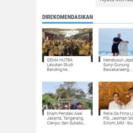
DIREKOMENDASIKAN
GEMA HUTBA
‎Menelusuri Jeja
Lakukan Studi
Sunyi Gunung
Banding ke
Bawakaraeng:
Mahkamah
Pendaki Asal Ci
Konstitusi: Ketum
Tempuh Perjala
Encep Ridwan
Untuk Mendaki
Edukasi "Moment
Gunung ke Sula
Dimana Bisa
Selatan‎
Memahami Hukum
Lebih Luas".
‎Enam Pendaki Asal
Rena Da Frina L
Jakarta, Tangerang,
PSI, Jasiman Sit
Cianjur, dan Sukabumi
S.Kom.,MM : Ib
Taklukkan Gunung
Da Frina Sosok
Salak via Jalur Ajisaka
Tepat Pimpin D