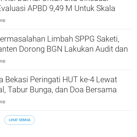
Evaluasi APBD 9,49 M Untuk Skala
skan Kebutuhan Dasar Masyarakat
WIB
at nya Butuh Kawasa
ermasalahan Limbah SPPG Saketi,
nten Dorong BGN Lakukan Audit dan
 Korcam
WIB
a Bekasi Peringati HUT ke-4 Lewat
al, Tabur Bunga, dan Doa Bersama
marhum Anggota
WIB
LIHAT SEMUA