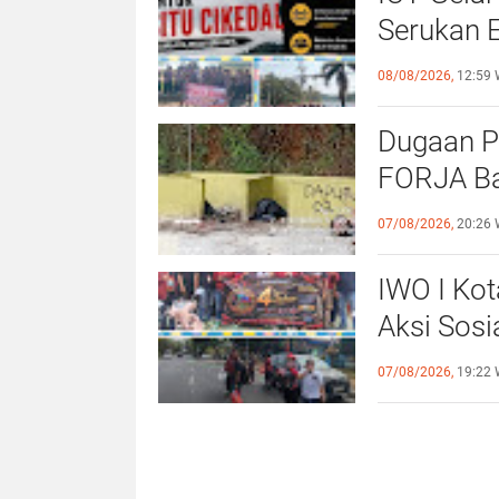
Serukan 
Priorita
08/08/2026,
12:59 
Belum Sa
Dugaan P
FORJA Ba
Evaluasi
07/08/2026,
20:26 
IWO I Kot
Aksi Sosi
untuk Al
07/08/2026,
19:22 