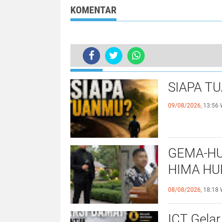
yang Ekstrem
Kabupaten Bog
KOMENTAR
TERKINI
Bhabinkamtibmas Polsek Cikeusik 
SIAPA T
09/08/2026,
13:56 
GEMA-HU
HIMA HU
EKSISTE
08/08/2026,
18:18 
UNIVERS
ICT Gelar