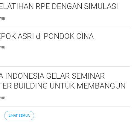
ELATIHAN RPE DENGAN SIMULASI
 TAKTIS
WIB
POK ASRI di PONDOK CINA
WIB
 INDONESIA GELAR SEMINAR
ER BUILDING UNTUK MEMBANGUN
S NASRANI BERINTEGRITAS DAN
WIB
PAK*
LIHAT SEMUA