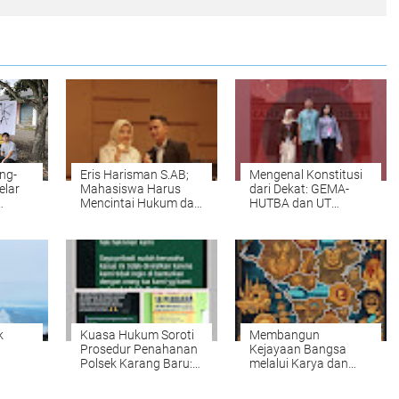
ng-
Eris Harisman S.AB;
Mengenal Konstitusi
elar
Mahasiswa Harus
dari Dekat: GEMA-
Mencintai Hukum dan
HUTBA dan UT
Tanggung Jawab
Bandung Bawa
Konstitusional
Mahasiswa Menyapa
ja
Sebagai Warga
Mahkamah Konstitusi
Negara
k
Kuasa Hukum Soroti
Membangun
Prosedur Penahanan
Kejayaan Bangsa
Polsek Karang Baru:
melalui Karya dan
anjur
Dugaan Pelanggaran
Prestasi: Refleksi
nan
dan Penolakan
Cinta Tanah Air dari