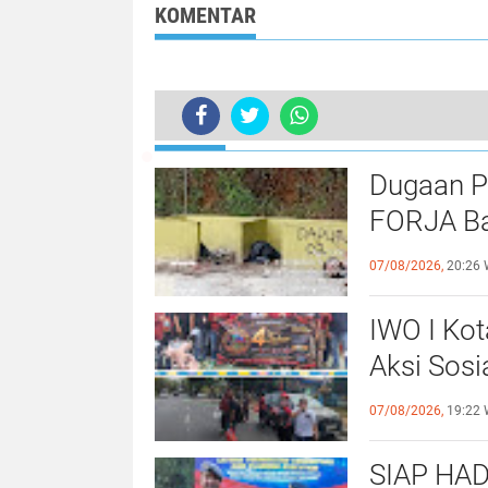
Encep Ridwan
Untuk Mendaki
KOMENTAR
Edukasi "Moment
Gunung ke Sula
Dimana Bisa
Selatan‎
Memahami Hukum
Lebih Luas".
TERKINI
Hasil Pengembangan, Polres Lamti
Dugaan P
FORJA Ba
Evaluasi
07/08/2026,
20:26 
IWO I Kot
Aksi Sosi
untuk Al
07/08/2026,
19:22 
SIAP HAD