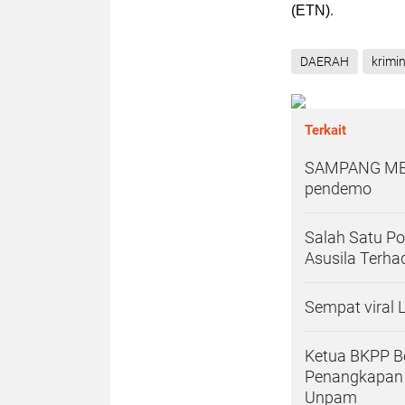
.
(
ETN
)
DAERAH
krimin
Terkait
SAMPANG MEMB
pendemo
Salah Satu P
Asusila Terhad
Sempat viral
Ketua BKPP Be
Penangkapan 
Unpam