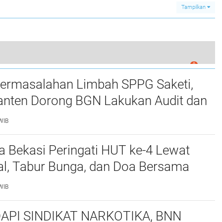
Restorative Justice
Romo Kefas
Tampilkan
wesi
0
m Tangkap Pelaku Curanmor Di Jabung
ermasalahan Limbah SPPG Saketi,
nten Dorong BGN Lakukan Audit dan
 Korcam
WIB
a Bekasi Peringati HUT ke-4 Lewat
al, Tabur Bunga, dan Doa Bersama
marhum Anggota
WIB
API SINDIKAT NARKOTIKA, BNN