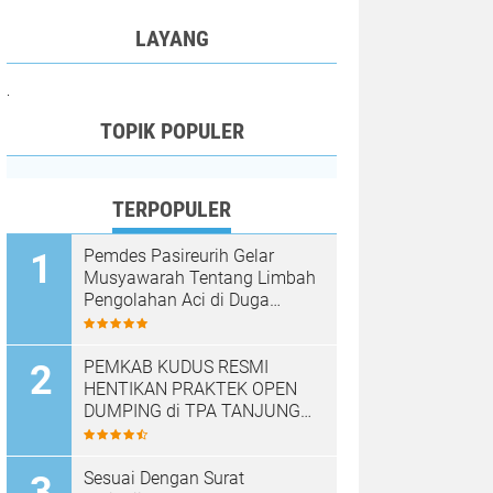
LAYANG
.
TOPIK POPULER
TERPOPULER
Pemdes Pasireurih Gelar
Musyawarah Tentang Limbah
Pengolahan Aci di Duga
Cemari Sungai Cisata
Hasilkan Kesepakatan Tutup
Sementara
PEMKAB KUDUS RESMI
HENTIKAN PRAKTEK OPEN
DUMPING di TPA TANJUNG
REJO, KEC.JEKULO
KAB.KUDUS,BERLAKUKAN
SISTEM PENGELOLAAN
Sesuai Dengan Surat