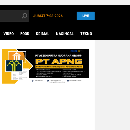
JUM'AT
7•08•2026
LIVE
VIDEO
FOOD
KRIMAL
NASINOAL
TEKNO