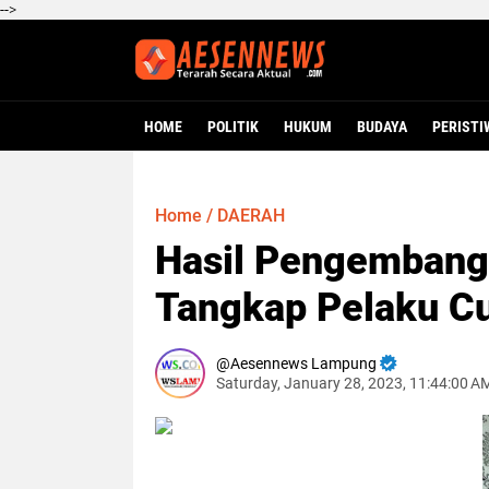
-->
HOME
POLITIK
HUKUM
BUDAYA
PERISTI
Home
/
DAERAH
Hasil Pengembang
Tangkap Pelaku C
Aesennews Lampung
Saturday, January 28, 2023, 11:44:00 A