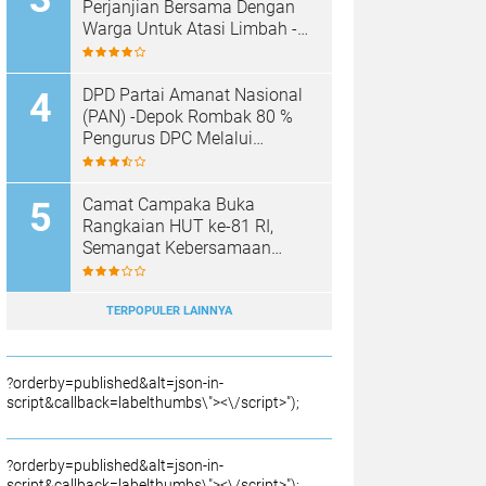
SAMPAH BARU
Perjanjian Bersama Dengan
Warga Untuk Atasi Limbah -
Pabrik Aci Giat Perbaiki Kobak
Penampungan Air
DPD Partai Amanat Nasional
(PAN) -Depok Rombak 80 %
Pengurus DPC Melalui
Muscab "
Camat Campaka Buka
Rangkaian HUT ke-81 RI,
Semangat Kebersamaan
Warnai Senam Massal dan
Lomba Karaoke Perangkat
Desa
TERPOPULER LAINNYA
?orderby=published&alt=json-in-
script&callback=labelthumbs\"><\/script>");
?orderby=published&alt=json-in-
script&callback=labelthumbs\"><\/script>");