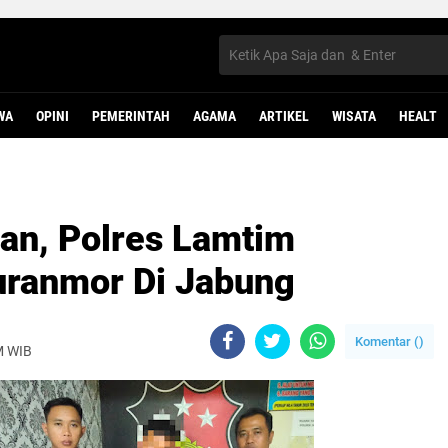
WA
OPINI
PEMERINTAH
AGAMA
ARTIKEL
WISATA
HEALT
an, Polres Lamtim
uranmor Di Jabung
Komentar (
)
M WIB