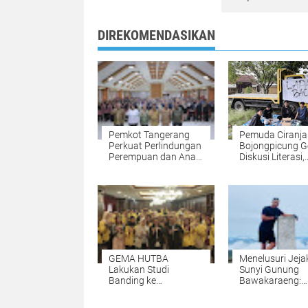
DIREKOMENDASIKAN
Pemkot Tangerang
Pemuda Ciranja
Perkuat Perlindungan
Bojongpicung G
Perempuan dan Anak
Diskusi Literasi,
melalui Peningkatan
Dorong Budaya
Kapasitas Satgas
Membaca di
PPA
Kalangan Rema
GEMA HUTBA
‎Menelusuri Jeja
Lakukan Studi
Sunyi Gunung
Banding ke
Bawakaraeng:
Mahkamah
Pendaki Asal Ci
Konstitusi: Ketum
Tempuh Perjala