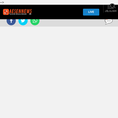
-->
JELAJAHI
LIVE
0