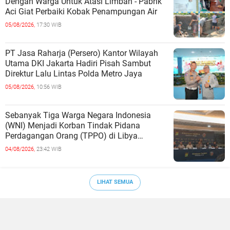
Dengan Warga Untuk Atasi Limbah - Pabrik
Aci Giat Perbaiki Kobak Penampungan Air
05/08/2026,
17:30 WIB
PT Jasa Raharja (Persero) Kantor Wilayah
Utama DKI Jakarta Hadiri Pisah Sambut
Direktur Lalu Lintas Polda Metro Jaya
05/08/2026,
10:56 WIB
Sebanyak Tiga Warga Negara Indonesia
(WNI) Menjadi Korban Tindak Pidana
Perdagangan Orang (TPPO) di Libya
Berhasil Dipulangkan Ke - Indonesia. Mereka
04/08/2026,
23:42 WIB
LIHAT SEMUA