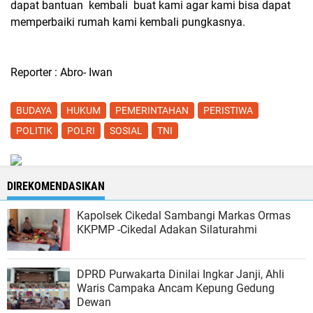
dapat bantuan kembali buat kami agar kami bisa dapat
memperbaiki rumah kami kembali pungkasnya.
Reporter : Abro- Iwan
BUDAYA
HUKUM
PEMERINTAHAN
PERISTIWA
POLITIK
POLRI
SOSIAL
TNI
DIREKOMENDASIKAN
Kapolsek Cikedal Sambangi Markas Ormas
KKPMP -Cikedal Adakan Silaturahmi
DPRD Purwakarta Dinilai Ingkar Janji, Ahli
Waris Campaka Ancam Kepung Gedung
Dewan