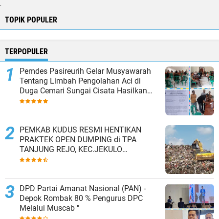
.
TOPIK POPULER
TERPOPULER
Pemdes Pasireurih Gelar Musyawarah
Tentang Limbah Pengolahan Aci di
Duga Cemari Sungai Cisata Hasilkan
Kesepakatan Tutup Sementara
PEMKAB KUDUS RESMI HENTIKAN
PRAKTEK OPEN DUMPING di TPA
TANJUNG REJO, KEC.JEKULO
KAB.KUDUS,BERLAKUKAN SISTEM
PENGELOLAAN SAMPAH BARU
DPD Partai Amanat Nasional (PAN) -
Depok Rombak 80 % Pengurus DPC
Melalui Muscab "