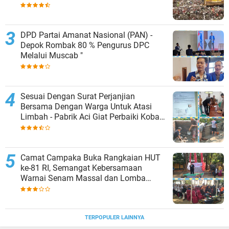
KAB.KUDUS,BERLAKUKAN SISTEM
PENGELOLAAN SAMPAH BARU
DPD Partai Amanat Nasional (PAN) -
Depok Rombak 80 % Pengurus DPC
Melalui Muscab "
Sesuai Dengan Surat Perjanjian
Bersama Dengan Warga Untuk Atasi
Limbah - Pabrik Aci Giat Perbaiki Kobak
Penampungan Air
Camat Campaka Buka Rangkaian HUT
ke-81 RI, Semangat Kebersamaan
Warnai Senam Massal dan Lomba
Karaoke Perangkat Desa
TERPOPULER LAINNYA