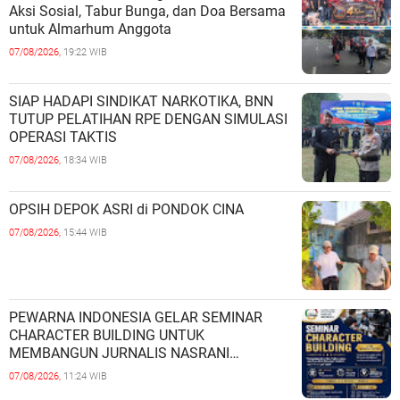
Aksi Sosial, Tabur Bunga, dan Doa Bersama
untuk Almarhum Anggota
07/08/2026,
19:22 WIB
SIAP HADAPI SINDIKAT NARKOTIKA, BNN
TUTUP PELATIHAN RPE DENGAN SIMULASI
OPERASI TAKTIS
07/08/2026,
18:34 WIB
OPSIH DEPOK ASRI di PONDOK CINA
07/08/2026,
15:44 WIB
PEWARNA INDONESIA GELAR SEMINAR
CHARACTER BUILDING UNTUK
MEMBANGUN JURNALIS NASRANI
BERINTEGRITAS DAN BERDAMPAK*
07/08/2026,
11:24 WIB