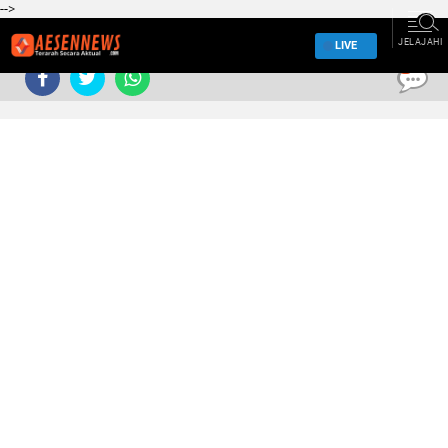
-->
JELAJAHI
LIVE
0