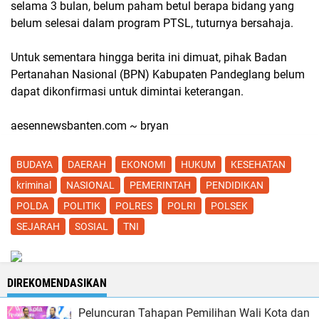
selama 3 bulan, belum paham betul berapa bidang yang
belum selesai dalam program PTSL, tuturnya bersahaja.
Untuk sementara hingga berita ini dimuat, pihak Badan
Pertanahan Nasional (BPN) Kabupaten Pandeglang belum
dapat dikonfirmasi untuk dimintai keterangan.
aesennewsbanten.com ~ bryan
BUDAYA
DAERAH
EKONOMI
HUKUM
KESEHATAN
kriminal
NASIONAL
PEMERINTAH
PENDIDIKAN
POLDA
POLITIK
POLRES
POLRI
POLSEK
SEJARAH
SOSIAL
TNI
DIREKOMENDASIKAN
Peluncuran Tahapan Pemilihan Wali Kota dan