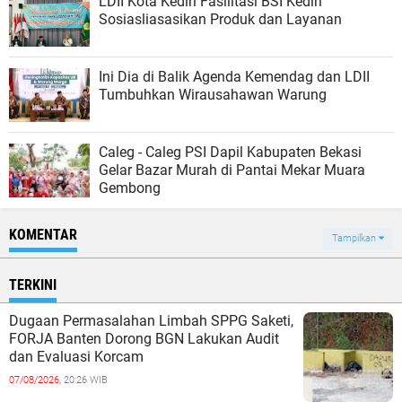
LDII Kota Kediri Fasilitasi BSI Kediri
Sosiasliasasikan Produk dan Layanan
Ini Dia di Balik Agenda Kemendag dan LDII
Tumbuhkan Wirausahawan Warung
Caleg - Caleg PSI Dapil Kabupaten Bekasi
Gelar Bazar Murah di Pantai Mekar Muara
Gembong
KOMENTAR
Tampilkan
TERKINI
Dugaan Permasalahan Limbah SPPG Saketi,
FORJA Banten Dorong BGN Lakukan Audit
dan Evaluasi Korcam
07/08/2026,
20:26 WIB