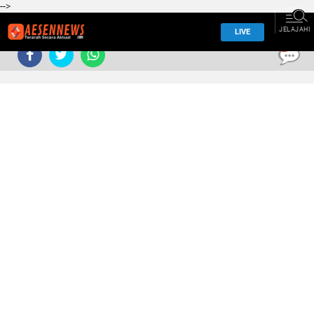
-->
JELAJAHI
LIVE
0