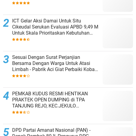
Kesepakatan Tutup Sementara
ICT Gelar Aksi Damai Untuk Situ
Cikeudal Serukan Evaluasi APBD 9,49 M
Untuk Skala Prioritaskan Kebutuhan
Dasar Masyarakat Belum Saat nya
Butuh Kawasan wisata
Sesuai Dengan Surat Perjanjian
Bersama Dengan Warga Untuk Atasi
Limbah - Pabrik Aci Giat Perbaiki Kobak
Penampungan Air
PEMKAB KUDUS RESMI HENTIKAN
PRAKTEK OPEN DUMPING di TPA
TANJUNG REJO, KEC.JEKULO
KAB.KUDUS,BERLAKUKAN SISTEM
PENGELOLAAN SAMPAH BARU
DPD Partai Amanat Nasional (PAN) -