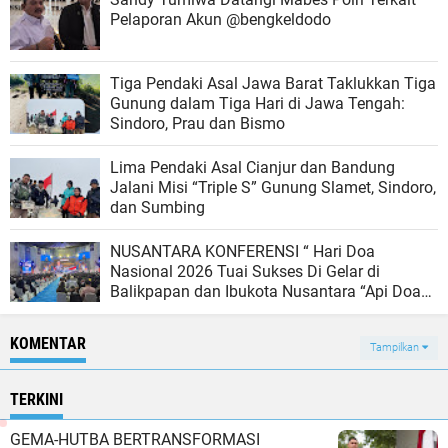
Pelaporan Akun @bengkeldodo
Tiga Pendaki Asal Jawa Barat Taklukkan Tiga
Gunung dalam Tiga Hari di Jawa Tengah:
Sindoro, Prau dan Bismo
Lima Pendaki Asal Cianjur dan Bandung
Jalani Misi “Triple S” Gunung Slamet, Sindoro,
dan Sumbing
NUSANTARA KONFERENSI “ Hari Doa
Nasional 2026 Tuai Sukses Di Gelar di
Balikpapan dan Ibukota Nusantara “Api Doa
dan Penginjilan Terus Menyala Dari IKN
Kaltim sampai ke Bangsa Bangsa”
KOMENTAR
Tampilkan
TERKINI
GEMA-HUTBA BERTRANSFORMASI