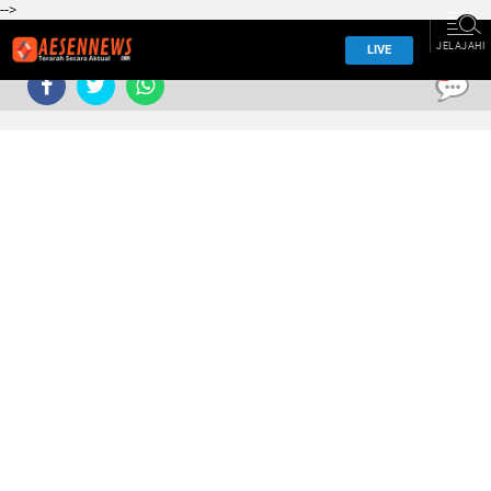
-->
JELAJAHI
LIVE
0