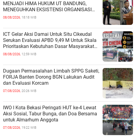
MENJADI HIMA HUKUM UT BANDUNG,
MENEGUHKAN EKSISTENSI ORGANISASI
MAHASISWA HUKUM UNIVERSITAS
08/08/2026,
18:18 WIB
TERBUKA
ICT Gelar Aksi Damai Untuk Situ Cikeudal
Serukan Evaluasi APBD 9,49 M Untuk Skala
Prioritaskan Kebutuhan Dasar Masyarakat
Belum Saat nya Butuh Kawasa
08/08/2026,
12:59 WIB
Dugaan Permasalahan Limbah SPPG Saketi,
FORJA Banten Dorong BGN Lakukan Audit
dan Evaluasi Korcam
07/08/2026,
20:26 WIB
IWO I Kota Bekasi Peringati HUT ke-4 Lewat
Aksi Sosial, Tabur Bunga, dan Doa Bersama
untuk Almarhum Anggota
07/08/2026,
19:22 WIB