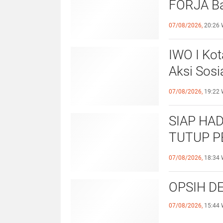
FORJA Ba
Evaluasi
07/08/2026,
20:26 
IWO I Kot
Aksi Sosi
untuk Al
07/08/2026,
19:22 
SIAP HAD
TUTUP P
OPERASI
07/08/2026,
18:34 
OPSIH DE
07/08/2026,
15:44 