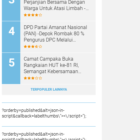
SAMPAH BARU
Perjanjian Bersama Dengan
Warga Untuk Atasi Limbah -
Pabrik Aci Giat Perbaiki Kobak
Penampungan Air
DPD Partai Amanat Nasional
(PAN) -Depok Rombak 80 %
Pengurus DPC Melalui
Muscab "
Camat Campaka Buka
Rangkaian HUT ke-81 RI,
Semangat Kebersamaan
Warnai Senam Massal dan
Lomba Karaoke Perangkat
Desa
TERPOPULER LAINNYA
?orderby=published&alt=json-in-
script&callback=labelthumbs\"><\/script>");
?orderby=published&alt=json-in-
script&callback=labelthumbs\"><\/script>");