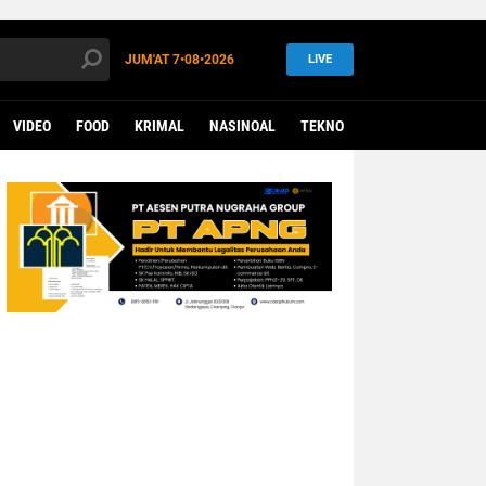
JUM'AT
7•08•2026
LIVE
VIDEO
FOOD
KRIMAL
NASINOAL
TEKNO