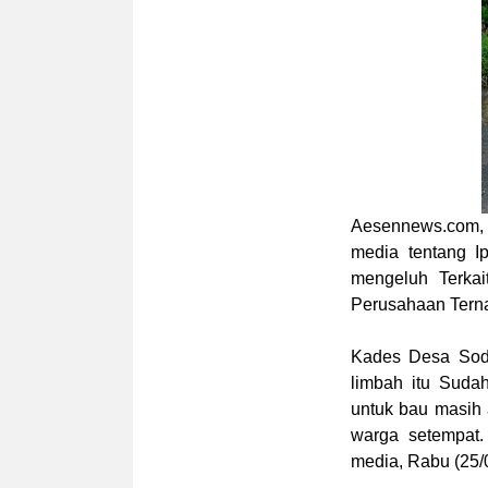
Aesennews.com
,
media tentang I
mengeluh Terkait
Perusahaan Terna
Kades Desa Sodo
limbah itu Suda
untuk bau masih 
warga setempat.
media, Rabu (25/