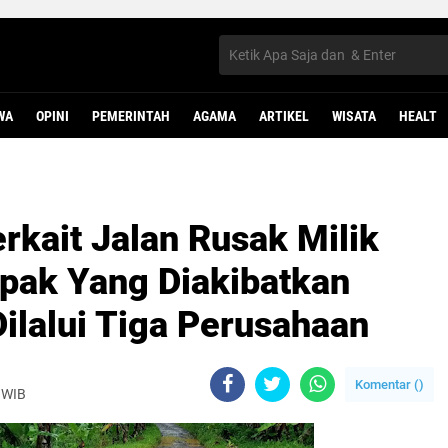
WA
OPINI
PEMERINTAH
AGAMA
ARTIKEL
WISATA
HEALT
rkait Jalan Rusak Milik
pak Yang Diakibatkan
Dilalui Tiga Perusahaan
Komentar (
)
 WIB