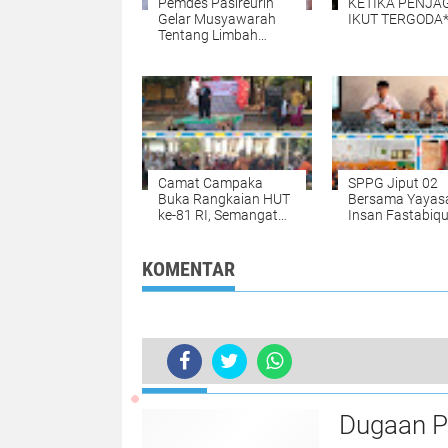
Pemdes Pasireurih
KETIKA PENJA
Gelar Musyawarah
IKUT TERGODA
Tentang Limbah
Pengolahan Aci di
Duga Cemari Sungai
Cisata Hasilkan
Kesepakatan Tutup
Sementara
Camat Campaka
SPPG Jiput 02
Buka Rangkaian HUT
Bersama Yayas
ke-81 RI, Semangat
Insan Fastabiqu
Kebersamaan Warnai
Khairat Sosialis
Senam Massal dan
Aplikasi Uji
Lomba Karaoke
Organoleptik un
KOMENTAR
Perangkat Desa
Pengawasan M
MBG
TERKINI
Dugaan P