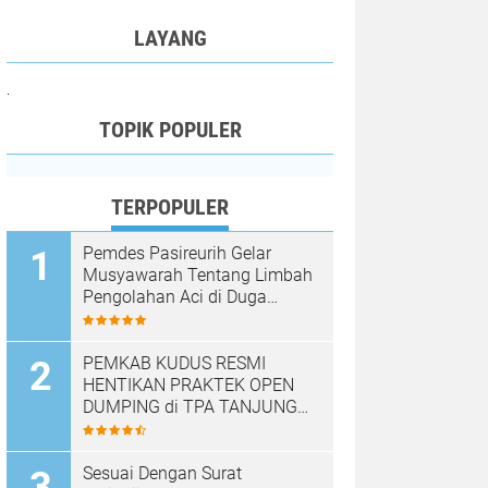
LAYANG
.
TOPIK POPULER
TERPOPULER
Pemdes Pasireurih Gelar
Musyawarah Tentang Limbah
Pengolahan Aci di Duga
Cemari Sungai Cisata
Hasilkan Kesepakatan Tutup
Sementara
PEMKAB KUDUS RESMI
HENTIKAN PRAKTEK OPEN
DUMPING di TPA TANJUNG
REJO, KEC.JEKULO
KAB.KUDUS,BERLAKUKAN
SISTEM PENGELOLAAN
Sesuai Dengan Surat