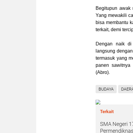
Begitupun awak 
Yang mewakili c
bisa membantu ka
terkait, demi terc
Dengan naik di
langsung dengan
termasuk yang mel
panen sawitnya 
.
(
Abro
)
BUDAYA
DAER
Terkait
SMA Negeri 1
Permendiknas