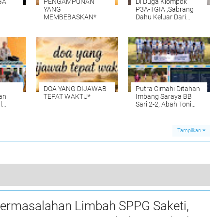
GA
PENGAMPUNAN
Di Duga Klompok
*
YANG
P3A-TGIA ,Sabrang
MEMBEBASKAN*
Dahu Keluar Dari
Acuan Gambar Kerja"
DOA YANG DIJAWAB
Putra Cimahi Ditahan
an
TEPAT WAKTU*
Imbang Saraya BB
l
Sari 2-2, Abah Toni
asikan
Apresiasi Permainan
Lawan di Piala
tuk
Soeratin U-15
Tampilkan
enu
Purwakarta
Warga Keluhkan Terkait Jalan Rusak Milik Desa Sodong, Dampak Yang Diakibatkan Jalur Lintas Yang Dilalui Tiga Perusahaan
ermasalahan Limbah SPPG Saketi,
0