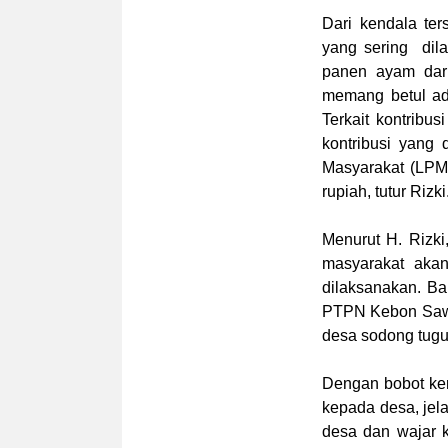
Dari kendala ter
yang sering dila
panen ayam dari 
memang betul ada
Terkait kontribu
kontribusi yang
Masyarakat (LPM
rupiah, tutur Rizki
Menurut H. Rizk
masyarakat akan
dilaksanakan. Bah
PTPN Kebon Sawit
desa sodong tugu
Dengan bobot ken
kepada desa, jela
desa dan wajar 