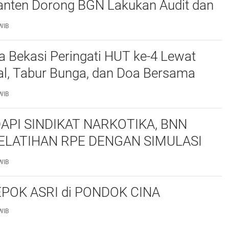
nten Dorong BGN Lakukan Audit dan
 Korcam
WIB
a Bekasi Peringati HUT ke-4 Lewat
al, Tabur Bunga, dan Doa Bersama
marhum Anggota
WIB
API SINDIKAT NARKOTIKA, BNN
ELATIHAN RPE DENGAN SIMULASI
 TAKTIS
WIB
POK ASRI di PONDOK CINA
WIB