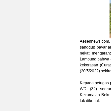
Aesennews.com
,
sanggup bayar a
nekat mengaran
Lampung bahwa di
kekerasan (Cura
(20/5/2022) sekir
Kepada petugas 
WD (32) seora
Kecamatan Bekri
tak dikenal.