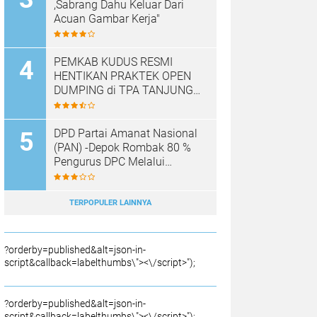
,Sabrang Dahu Keluar Dari
Acuan Gambar Kerja"
PEMKAB KUDUS RESMI
HENTIKAN PRAKTEK OPEN
DUMPING di TPA TANJUNG
REJO, KEC.JEKULO
KAB.KUDUS,BERLAKUKAN
SISTEM PENGELOLAAN
DPD Partai Amanat Nasional
SAMPAH BARU
(PAN) -Depok Rombak 80 %
Pengurus DPC Melalui
Muscab "
TERPOPULER LAINNYA
?orderby=published&alt=json-in-
script&callback=labelthumbs\"><\/script>");
?orderby=published&alt=json-in-
script&callback=labelthumbs\"><\/script>");