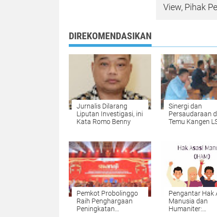
View, Pihak Pe
DIREKOMENDASIKAN
Jurnalis Dilarang
Sinergi dan
Liputan Investigasi, ini
Persaudaraan 
Kata Romo Benny
Temu Kangen L
Kabupaten
Probolinggo
Pemkot Probolinggo
Pengantar Hak 
Raih Penghargaan
Manusia dan
Peningkatan
Humaniter:
Transaksi Digital
Memahami Prin