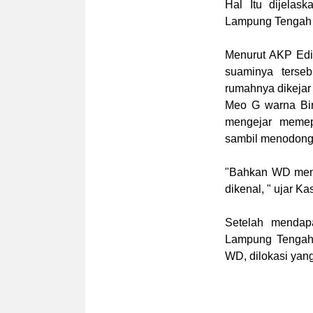
Hal Itu dijela
Lampung Tengah A
Menurut AKP Edi
suaminya terse
rumahnya dikejar
Meo G warna Bir
mengejar memep
sambil menodongk
"Bahkan WD meng
dikenal, " ujar Ka
Setelah mendap
Lampung Tengah 
WD, dilokasi yang