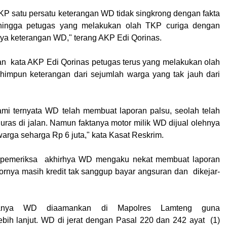
TKP satu persatu keterangan WD tidak singkrong dengan fakta
hingga petugas yang melakukan olah TKP curiga dengan
ya keterangan WD," terang AKP Edi Qorinas.
n kata AKP Edi Qorinas petugas terus yang melakukan olah
impun keterangan dari sejumlah warga yang tak jauh dari
lami ternyata WD telah membuat laporan palsu, seolah telah
uras di jalan. Namun faktanya motor milik WD dijual olehnya
arga seharga Rp 6 juta," kata Kasat Reskrim.
 pemeriksa akhirhya WD mengaku nekat membuat laporan
ornya masih kredit tak sanggup bayar angsuran dan dikejar-
atanya WD diaamankan di Mapolres Lamteng guna
ih lanjut. WD di jerat dengan Pasal 220 dan 242 ayat (1)