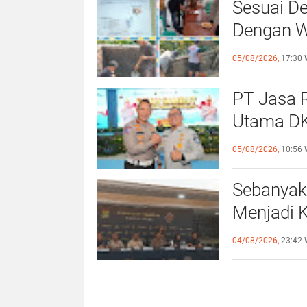
Sesuai De
Dengan Wa
Giat Per
05/08/2026,
17:30 
PT Jasa R
Utama DK
Direktur 
05/08/2026,
10:56 
Sebanyak
Menjadi 
Orang (TP
04/08/2026,
23:42 
Indonesi