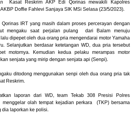
skan Kasat Reskrim AKP Edi Qorinas mewakili Kapolres
KBP Doffie Fahlevi Sanjaya SIK MSi Selasa (23/5/2023).
 Qorinas IRT yang masih dalam proses percerayan dengan
but mengaku saat perjalan pulang dari Balam menuju
 lalu dipepet oleh dua orang pria mengendarai motor Yamaha
u. Selanjutkan berdasar ketetangan WD, dua pria tersebut
et motornya. Kemudian kedua pelaku merampas motor
an senjata yang mirip dengan senjata api (Senpi).
aku ditodong menggunakan senpi oleh dua orang pria tak
sat Reskrim.
atkan laporan dari WD, team Tekab 308 Presisi Polres
menggelar olah tempat kejadian perkara (TKP) bersama
 dia laporkan ke polisi.