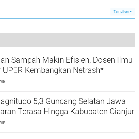
nya
Pendakian di Gunung
Posyandu Lansia Di
Rinjani 2024
Kecamatan Se-Kota
Tampilkan
Bandarlampung
Buat Laporan Palsu Menjadi Korban Begal Dan Ditodong Senpi Seorang IRT Diamankan Polisi
aan Sampah Makin Efisien, Dosen Ilmu
0
 UPER Kembangkan Netrash*
WIB
gnitudo 5,3 Guncang Selatan Jawa
taran Terasa Hingga Kabupaten Cianjur
WIB