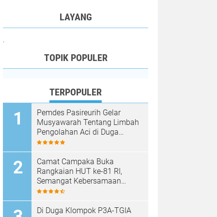
LAYANG
.
TOPIK POPULER
TERPOPULER
Pemdes Pasireurih Gelar
Musyawarah Tentang Limbah
Pengolahan Aci di Duga
Cemari Sungai Cisata
Hasilkan Kesepakatan Tutup
Sementara
Camat Campaka Buka
Rangkaian HUT ke-81 RI,
Semangat Kebersamaan
Warnai Senam Massal dan
Lomba Karaoke Perangkat
Desa
Di Duga Klompok P3A-TGIA