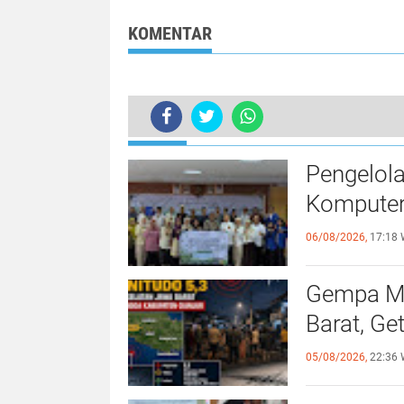
Tertinggi di Sekartaji
dan Penerapan
2024
KOMENTAR
TERKINI
Pengelol
Komputer
06/08/2026,
17:18 
Gempa Ma
Barat, Ge
05/08/2026,
22:36 