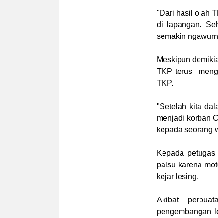
"Dari hasil olah 
di lapangan. Se
semakin ngawurn
Meskipun demikia
TKP terus mengh
TKP.
"Setelah kita da
menjadi korban C
kepada seorang w
Kepada petugas
palsu karena mot
kejar lesing.
Akibat perbu
pengembangan leb