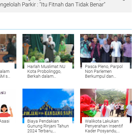
ngelolah Parkir : "Itu Fitnah dan Tidak Benar"
Harlah Muslimat NU
Pasca Pleno, Parpol
dalam
Kota Probolinggo,
Non Parlemen
SM se-
Berkah dalam
Berkumpul dan
Kebangkitan Jalinan
Bentuk Forkom PNP
Silaturahmi
untuk Membahas
Masa Depan
Kabupaten
Probolinggo
Asasi
Biaya Pendakian
Walikota Lakukan
Gunung Rinjani Tahun
Penyerahan Insentif
2024 Terbaru,
Kader Posyandu,
sip
Informasi Jalur
Poskeskel Dan