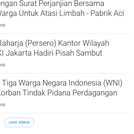
ngan Surat Perjanjian Bersama
rga Untuk Atasi Limbah - Pabrik Aci
baiki Kobak Penampungan Air
WIB
aharja (Persero) Kantor Wilayah
I Jakarta Hadiri Pisah Sambut
Lalu Lintas Polda Metro Jaya
WIB
 Tiga Warga Negara Indonesia (WNI)
Korban Tindak Pidana Perdagangan
PO) di Libya Berhasil Dipulangkan Ke -
WIB
a. Mereka
LIHAT SEMUA