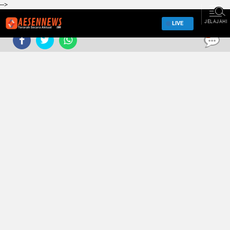
-->
JELAJAHI
LIVE
0