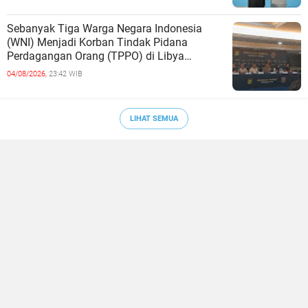
Sebanyak Tiga Warga Negara Indonesia
(WNI) Menjadi Korban Tindak Pidana
Perdagangan Orang (TPPO) di Libya
Berhasil Dipulangkan Ke - Indonesia. Mereka
04/08/2026,
23:42 WIB
LIHAT SEMUA