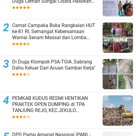
Duga Cemari Sungai Cisata Hasilkan
Kesepakatan Tutup Sementara
Camat Campaka Buka Rangkaian HUT
ke-81 RI, Semangat Kebersamaan
Warnai Senam Massal dan Lomba
Karaoke Perangkat Desa
Di Duga Klompok P3A-TGIA ,Sabrang
Dahu Keluar Dari Acuan Gambar Kerja"
PEMKAB KUDUS RESMI HENTIKAN
PRAKTEK OPEN DUMPING di TPA
TANJUNG REJO, KEC.JEKULO
KAB.KUDUS,BERLAKUKAN SISTEM
PENGELOLAAN SAMPAH BARU
DPD Partai Amanat Nasional (PAN) -