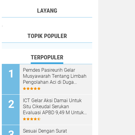
LAYANG
.
TOPIK POPULER
TERPOPULER
Pemdes Pasireurih Gelar
Musyawarah Tentang Limbah
Pengolahan Aci di Duga
Cemari Sungai Cisata
Hasilkan Kesepakatan Tutup
Sementara
ICT Gelar Aksi Damai Untuk
Situ Cikeudal Serukan
Evaluasi APBD 9,49 M Untuk
Skala Prioritaskan Kebutuhan
Dasar Masyarakat Belum Saat
nya Butuh Kawasan wisata
Sesuai Dengan Surat