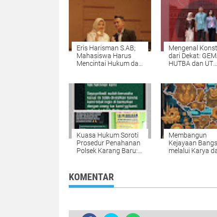
Eris Harisman S.AB;
Mengenal Konst
Mahasiswa Harus
dari Dekat: GEM
Mencintai Hukum dan
HUTBA dan UT
Tanggung Jawab
Bandung Bawa
Konstitusional
Mahasiswa Me
Sebagai Warga
Mahkamah Kons
Negara
Kuasa Hukum Soroti
Membangun
Prosedur Penahanan
Kejayaan Bang
Polsek Karang Baru:
melalui Karya d
Dugaan Pelanggaran
Prestasi: Refleks
dan Penolakan
Cinta Tanah Air 
Restorative Justice
Romo Kefas
KOMENTAR