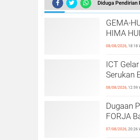
Diduga Pendirian 
TERKINI
GEMA-HU
HIMA HU
EKSISTE
08/08/2026,
18:18 
UNIVERS
ICT Gelar
Serukan 
Priorita
08/08/2026,
12:59 
Belum Sa
Dugaan P
FORJA Ba
Evaluasi
07/08/2026,
20:26 