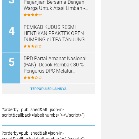
Perjanjian Bersama Dengan
Warga Untuk Atasi Limbah -
Pabrik Aci Giat Perbaiki Kobak
Penampungan Air
PEMKAB KUDUS RESMI
HENTIKAN PRAKTEK OPEN
DUMPING di TPA TANJUNG
REJO, KEC.JEKULO
KAB.KUDUS,BERLAKUKAN
SISTEM PENGELOLAAN
DPD Partai Amanat Nasional
SAMPAH BARU
(PAN) -Depok Rombak 80 %
Pengurus DPC Melalui
Muscab "
TERPOPULER LAINNYA
?orderby=published&alt=json-in-
script&callback=labelthumbs\"><\/script>");
?orderby=published&alt=json-in-
script&callback=labelthumbs\"><\/script>");