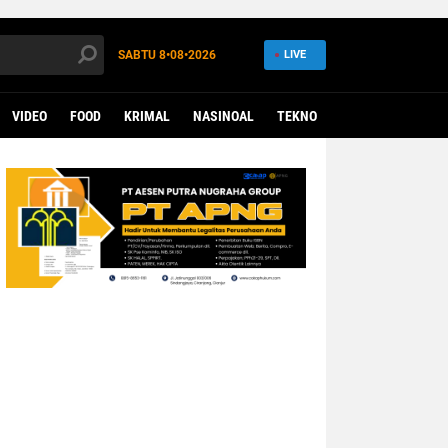
SABTU
8•08•2026
LIVE
VIDEO
FOOD
KRIMAL
NASINOAL
TEKNO