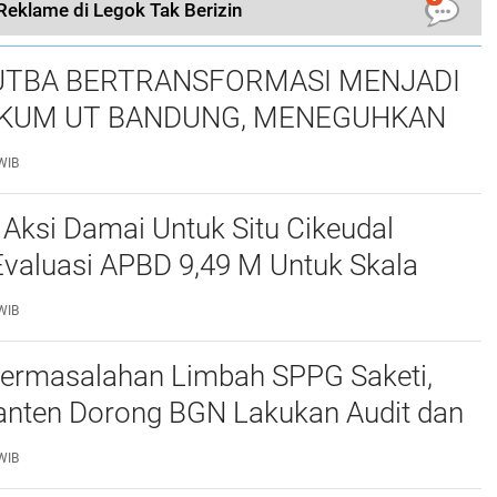
Reklame di Legok Tak Berizin
TBA BERTRANSFORMASI MENJADI
KUM UT BANDUNG, MENEGUHKAN
NSI ORGANISASI MAHASISWA HUKUM
WIB
ITAS TERBUKA
 Aksi Damai Untuk Situ Cikeudal
Evaluasi APBD 9,49 M Untuk Skala
skan Kebutuhan Dasar Masyarakat
WIB
at nya Butuh Kawasa
ermasalahan Limbah SPPG Saketi,
nten Dorong BGN Lakukan Audit dan
 Korcam
WIB