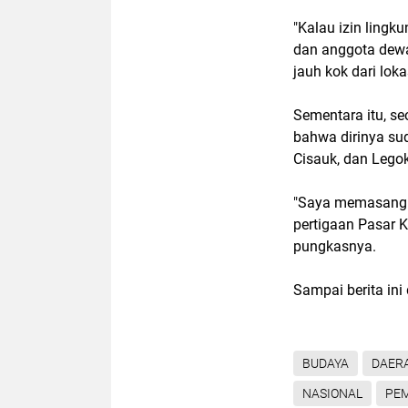
"Kalau izin ling
dan anggota dew
jauh kok dari lokas
Sementara itu, s
bahwa dirinya sud
Cisauk, dan Legok
"Saya memasang re
pertigaan Pasar Ko
pungkasnya.
Sampai berita ini 
BUDAYA
DAER
NASIONAL
PE