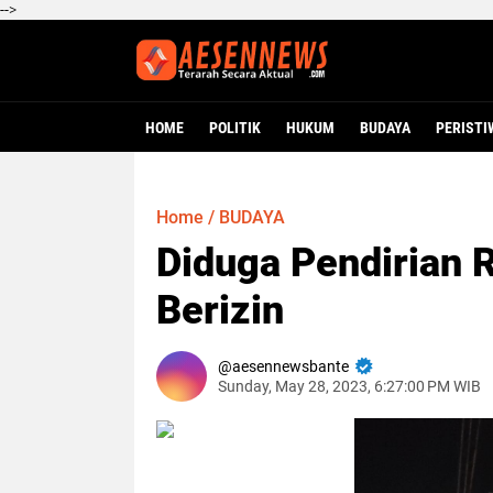
-->
HOME
POLITIK
HUKUM
BUDAYA
PERISTI
Home
/
BUDAYA
Diduga Pendirian 
Berizin
aesennewsbante
Sunday, May 28, 2023, 6:27:00 PM WIB