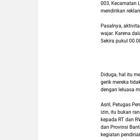
003, Kecamatan L
mendirikan rekla
Pasalnya, aktivit
wajar. Karena da
Sekira pukul 00.0
Diduga, hal itu m
gerik mereka tid
dengan leluasa me
Asril, Petugas P
izin, itu bukan r
kepada RT dan R
dan Provinsi Ban
kegiatan pendiria