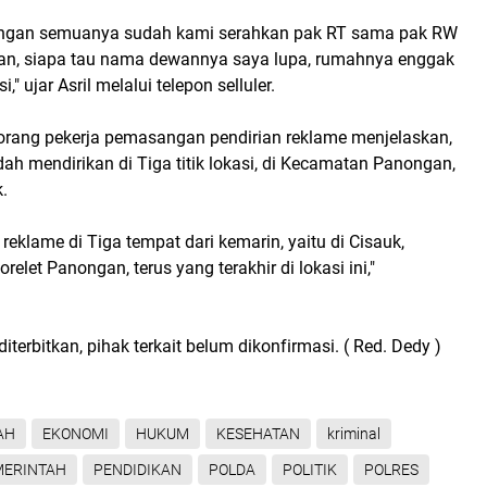
kungan semuanya sudah kami serahkan pak RT sama pak RW
an, siapa tau nama dewannya saya lupa, rumahnya enggak
i," ujar Asril melalui telepon selluler.
eorang pekerja pemasangan pendirian reklame menjelaskan,
ah mendirikan di Tiga titik lokasi, di Kecamatan Panongan,
.
klame di Tiga tempat dari kemarin, yaitu di Cisauk,
relet Panongan, terus yang terakhir di lokasi ini,"
diterbitkan, pihak terkait belum dikonfirmasi. ( Red. Dedy )
AH
EKONOMI
HUKUM
KESEHATAN
kriminal
MERINTAH
PENDIDIKAN
POLDA
POLITIK
POLRES