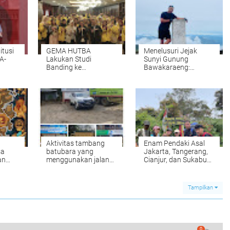
itusi
GEMA HUTBA
‎Menelusuri Jejak
A-
Lakukan Studi
Sunyi Gunung
Banding ke
Bawakaraeng:
Mahkamah
Pendaki Asal Cianjur
nyapa
Konstitusi: Ketum
Tempuh Perjalanan
titusi
Encep Ridwan
Untuk Mendaki
Edukasi "Moment
Gunung ke Sulawesi
Dimana Bisa
Selatan‎
Memahami Hukum
Lebih Luas".
Aktivitas tambang
‎Enam Pendaki Asal
sa
batubara yang
Jakarta, Tangerang,
an
menggunakan jalan
Cianjur, dan Sukabumi
i
negara mengganggu
Taklukkan Gunung
dari
aktivitas masyarakat
Salak via Jalur Ajisaka
umum Di duga kebal
yang Ekstrem
Tampilkan
hukum
0