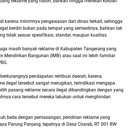
 tiang reklame yang roboh, bahkan hingga menelan korban
jadi karena minimnya pengawasan dari dinas terkait, sehingga
egal berdiri bukan pada tempat yang semestinya, bahkan tak
ng tidak sesuai spesifikasi, standar, maupun kualitas.
iduga masih banyak reklame di Kabupaten Tangerang yang
in Mendirikan Bangunan (IMB) atau saat ini lebih familiar
PBG.
berkurangnya pendapatan retribusi daerah, karena
e ilegal tersebut sangat merugikan, terindikasi mengapa
ilih pasang reklame secara ilegal dibandingkan dengan yang
bahnya cara tersebut mereka lakukan untuk menghindari
 jauh beda dengan pemasangan, pendirian reklame yang
Raya Parung Panjang, tepatnya di Desa Cirarab, RT 001 RW