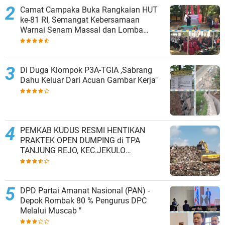
Camat Campaka Buka Rangkaian HUT
ke-81 RI, Semangat Kebersamaan
Warnai Senam Massal dan Lomba
Karaoke Perangkat Desa
Di Duga Klompok P3A-TGIA ,Sabrang
Dahu Keluar Dari Acuan Gambar Kerja"
PEMKAB KUDUS RESMI HENTIKAN
PRAKTEK OPEN DUMPING di TPA
TANJUNG REJO, KEC.JEKULO
KAB.KUDUS,BERLAKUKAN SISTEM
PENGELOLAAN SAMPAH BARU
DPD Partai Amanat Nasional (PAN) -
Depok Rombak 80 % Pengurus DPC
Melalui Muscab "