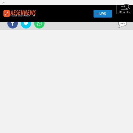
-->
JELAJAHI
LIVE
0