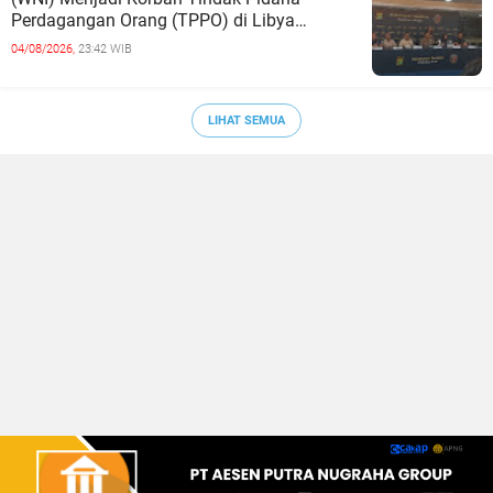
Perdagangan Orang (TPPO) di Libya
Berhasil Dipulangkan Ke - Indonesia. Mereka
04/08/2026,
23:42 WIB
LIHAT SEMUA