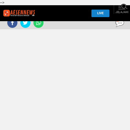
-->
JELAJAHI
LIVE
0