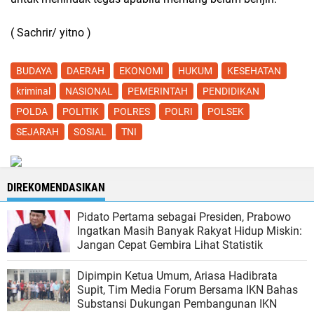
( Sachrir/ yitno )
BUDAYA
DAERAH
EKONOMI
HUKUM
KESEHATAN
kriminal
NASIONAL
PEMERINTAH
PENDIDIKAN
POLDA
POLITIK
POLRES
POLRI
POLSEK
SEJARAH
SOSIAL
TNI
DIREKOMENDASIKAN
Pidato Pertama sebagai Presiden, Prabowo
Ingatkan Masih Banyak Rakyat Hidup Miskin:
Jangan Cepat Gembira Lihat Statistik
Dipimpin Ketua Umum, Ariasa Hadibrata
Supit, Tim Media Forum Bersama IKN Bahas
Substansi Dukungan Pembangunan IKN