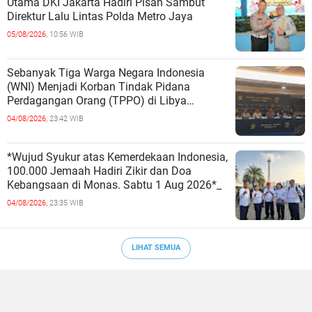
Utama DKI Jakarta Hadiri Pisah Sambut
Direktur Lalu Lintas Polda Metro Jaya
05/08/2026,
10:56 WIB
Sebanyak Tiga Warga Negara Indonesia
(WNI) Menjadi Korban Tindak Pidana
Perdagangan Orang (TPPO) di Libya
Berhasil Dipulangkan Ke - Indonesia. Mereka
04/08/2026,
23:42 WIB
*Wujud Syukur atas Kemerdekaan Indonesia,
100.000 Jemaah Hadiri Zikir dan Doa
Kebangsaan di Monas. Sabtu 1 Aug 2026*_
04/08/2026,
23:35 WIB
LIHAT SEMUA