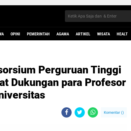
WA
OPINI
PEMERINTAH
AGAMA
ARTIKEL
WISATA
HEALT
sorsium Perguruan Tinggi
t Dukungan para Profesor
niversitas
Komentar (
)
B