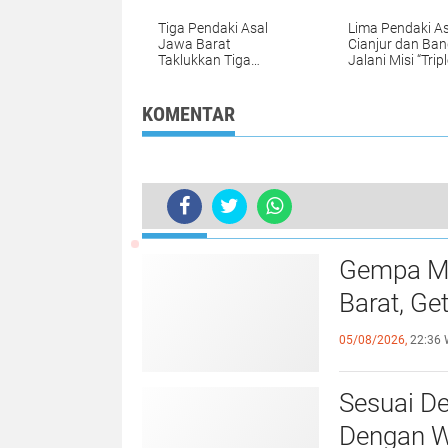
Tiga Pendaki Asal
Lima Pendaki As
Jawa Barat
Cianjur dan Ba
Taklukkan Tiga
Jalani Misi “Tripl
Gunung dalam Tiga
Gunung Slamet,
Hari di Jawa Tengah:
Sindoro, dan S
Sindoro, Prau dan
KOMENTAR
Bismo
TERKINI
Gempa Ma
Barat, Ge
05/08/2026,
22:36 
Sesuai De
Dengan Wa