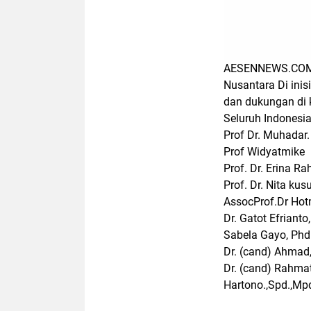
AESENNEWS.COM, J
Nusantara Di inis
dan dukungan di k
Seluruh Indonesia,
Prof Dr. Muhadar.
Prof Widyatmike
Prof. Dr. Erina Ra
Prof. Dr. Nita ku
AssocProf.Dr Hot
Dr. Gatot Efrianto
Sabela Gayo, Phd.
Dr. (cand) Ahmad,
Dr. (cand) Rahmat
Hartono.,Spd.,Mp