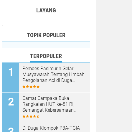
LAYANG
.
TOPIK POPULER
TERPOPULER
Pemdes Pasireurih Gelar
Musyawarah Tentang Limbah
Pengolahan Aci di Duga
Cemari Sungai Cisata
Hasilkan Kesepakatan Tutup
Sementara
Camat Campaka Buka
Rangkaian HUT ke-81 RI,
Semangat Kebersamaan
Warnai Senam Massal dan
Lomba Karaoke Perangkat
Desa
Di Duga Klompok P3A-TGIA