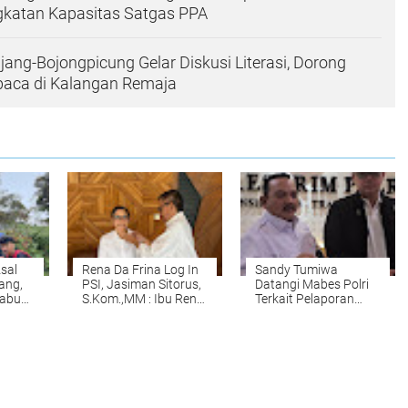
gkatan Kapasitas Satgas PPA
ang-Bojongpicung Gelar Diskusi Literasi, Dorong
ca di Kalangan Remaja
sal
Rena Da Frina Log In
Sandy Tumiwa
ang,
PSI, Jasiman Sitorus,
Datangi Mabes Polri
kabumi
S.Kom.,MM : Ibu Rena
Terkait Pelaporan
ung
Da Frina Sosok yang
Akun @bengkeldodo
Ajisaka
Tepat Pimpin DPD PSI
Kabupaten Bogor