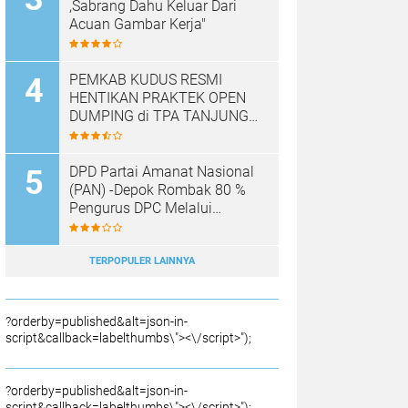
,Sabrang Dahu Keluar Dari
Acuan Gambar Kerja"
PEMKAB KUDUS RESMI
HENTIKAN PRAKTEK OPEN
DUMPING di TPA TANJUNG
REJO, KEC.JEKULO
KAB.KUDUS,BERLAKUKAN
SISTEM PENGELOLAAN
DPD Partai Amanat Nasional
SAMPAH BARU
(PAN) -Depok Rombak 80 %
Pengurus DPC Melalui
Muscab "
TERPOPULER LAINNYA
?orderby=published&alt=json-in-
script&callback=labelthumbs\"><\/script>");
?orderby=published&alt=json-in-
script&callback=labelthumbs\"><\/script>");