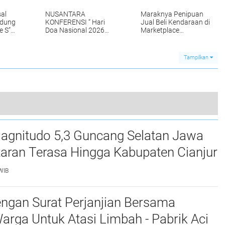
al
NUSANTARA
Maraknya Penipuan
ndung
KONFERENSI “ Hari
Jual Beli Kendaraan di
e S”
Doa Nasional 2026
Marketplace
Tuai Sukses Di Gelar di
Facebook, Pimpinan
umbing
Balikpapan dan
Redaksi
Ibukota Nusantara
AESENNEWS.COM
Tampilkan
“Api Doa dan
Menjadi Korban. Asep
Penginjilan Terus
"Saya Koordinasikam
Menyala Dari IKN
dengan Polda Jabar"
Kaltim sampai ke
Bangsa Bangsa”
Terbentuknya Konsorsium Perguruan Tinggi Nusantara mendapat Dukungan para Profesor dan Dosen lintas Universitas
gnitudo 5,3 Guncang Selatan Jawa
0
taran Terasa Hingga Kabupaten Cianjur
WIB
ngan Surat Perjanjian Bersama
rga Untuk Atasi Limbah - Pabrik Aci