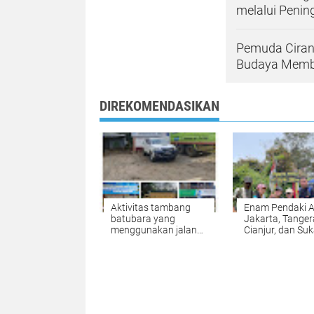
melalui Penin
Pemuda Ciranj
Budaya Memba
DIREKOMENDASIKAN
Aktivitas tambang
‎Enam Pendaki A
batubara yang
Jakarta, Tanger
menggunakan jalan
Cianjur, dan Su
negara mengganggu
Taklukkan Gun
aktivitas masyarakat
Salak via Jalur 
umum Di duga kebal
yang Ekstrem
hukum