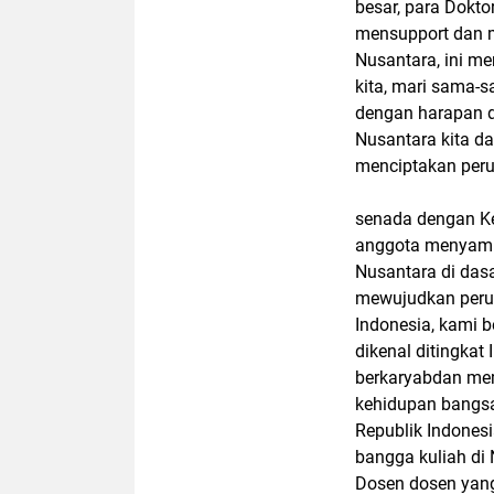
besar, para Doktor
mensupport dan m
Nusantara, ini me
kita, mari sama
dengan harapan d
Nusantara kita da
menciptakan peru
senada dengan Ket
anggota menyamp
Nusantara di dasa
mewujudkan perub
Indonesia, kami 
dikenal ditingkat 
berkaryabdan mem
kehidupan bangs
Republik Indones
bangga kuliah di 
Dosen dosen yang 