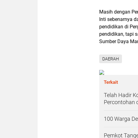
Masih dengan Pen
Inti sebenarnya d
pendidikan di Pe
pendidikan, tap
Sumber Daya Manus
DAERAH
Terkait
Telah Hadir K
Percontohan 
100 Warga Des
Pemkot Tange