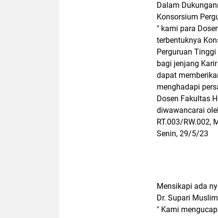
Dalam Dukunganny
Konsorsium Pergu
" kami para Dose
terbentuknya Kon
Perguruan Tinggi
bagi jenjang Kar
dapat memberikan
menghadapi persai
Dosen Fakultas H
diwawancarai oleh
RT.003/RW.002, M
Senin, 29/5/23
Mensikapi ada nya
Dr. Supari Muslim
" Kami mengucapk