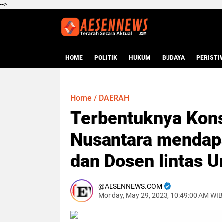
-->
HOME
POLITIK
HUKUM
BUDAYA
PERISTI
Home
/
DAERAH
Terbentuknya Kon
Nusantara mendapa
dan Dosen lintas U
AESENNEWS.COM
Monday, May 29, 2023, 10:49:00 AM WI