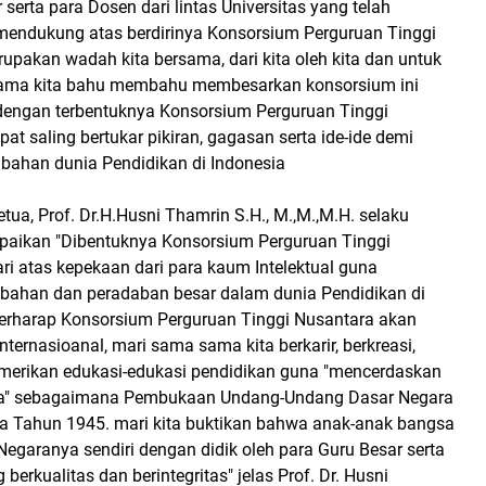
 serta para Dosen dari lintas Universitas yang telah
endukung atas berdirinya Konsorsium Perguruan Tinggi
rupakan wadah kita bersama, dari kita oleh kita dan untuk
-sama kita bahu membahu membesarkan konsorsium ini
engan terbentuknya Konsorsium Perguruan Tinggi
pat saling bertukar pikiran, gagasan serta ide-ide demi
bahan dunia Pendidikan di Indonesia
ua, Prof. Dr.H.Husni Thamrin S.H., M.,M.,M.H. selaku
aikan "Dibentuknya Konsorsium Perguruan Tinggi
ri atas kepekaan dari para kaum Intelektual guna
ahan dan peradaban besar dalam dunia Pendidikan di
berharap Konsorsium Perguruan Tinggi Nusantara akan
Internasioanal, mari sama sama kita berkarir, berkreasi,
erikan edukasi-edukasi pendidikan guna "mencerdaskan
a" sebagaimana Pembukaan Undang-Undang Dasar Negara
ia Tahun 1945. mari kita buktikan bahwa anak-anak bangsa
Negaranya sendiri dengan didik oleh para Guru Besar serta
berkualitas dan berintegritas" jelas Prof. Dr. Husni