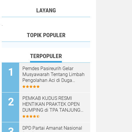
LAYANG
.
TOPIK POPULER
TERPOPULER
Pemdes Pasireurih Gelar
Musyawarah Tentang Limbah
Pengolahan Aci di Duga
Cemari Sungai Cisata
Hasilkan Kesepakatan Tutup
Sementara
PEMKAB KUDUS RESMI
HENTIKAN PRAKTEK OPEN
DUMPING di TPA TANJUNG
REJO, KEC.JEKULO
KAB.KUDUS,BERLAKUKAN
SISTEM PENGELOLAAN
DPD Partai Amanat Nasional