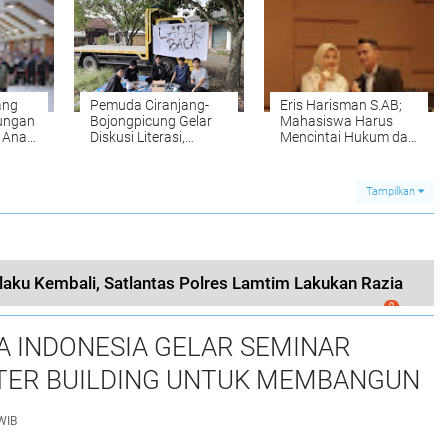
Hebat Harus Literat
Kabupaten Bandung
ang
Pemuda Ciranjang-
Eris Harisman S.AB;
dungan
Bojongpicung Gelar
Mahasiswa Harus
 Anak
Diskusi Literasi,
Mencintai Hukum dan
atan
Dorong Budaya
Tanggung Jawab
as
Membaca di
Konstitusional
Kalangan Remaja
Sebagai Warga
Tampilkan
Negara
laku Kembali, Satlantas Polres Lamtim Lakukan Razia
0
 INDONESIA GELAR SEMINAR
ER BUILDING UNTUK MEMBANGUN
S NASRANI BERINTEGRITAS DAN
WIB
PAK*