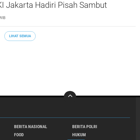
I Jakarta Hadiri Pisah Sambut
Lalu Lintas Polda Metro Jaya
WIB
LIHAT SEMUA
BERITA NASIONAL
BERITA POLRI
FOOD
HUKUM