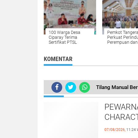
100 Warga Desa
Pemkot Tanger
Ciparay Terima
Perkuat Perlin
Sertifikat PTSL
Perempuan dan
melalui Peningk
Kapasitas Satg
PPA
KOMENTAR
Tilang Manual Ber
TERKINI
PEWARNA
CHARACT
JURNALI
07/08/2026,
11:24 
BERDAM