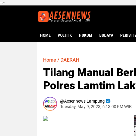
-->
HOME
POLITIK
HUKUM
BUDAYA
PERISTI
Home
/
DAERAH
Tilang Manual Berl
Polres Lamtim Lak
Aesennews Lampung
Tuesday, May 9, 2023, 6:13:00 PM WIB