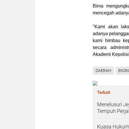
Bima mengungkap
mencegah adanya 
"Kami akan laks
adanya pelanggar
kami himbau kepa
secara adminis
Akademi Kepolisi
DAERAH
EKON
Terkait
‎Menelusuri J
Tempuh Perjal
Kuasa Hukum 