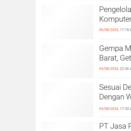
Pengelol
Komputer
06/08/2026,
17:18 
Gempa Ma
Barat, Ge
05/08/2026,
22:36 
Sesuai De
Dengan Wa
Giat Per
05/08/2026,
17:30 
PT Jasa R