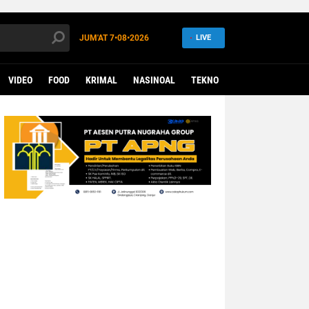
JUM'AT
7•08•2026
LIVE
VIDEO
FOOD
KRIMAL
NASINOAL
TEKNO