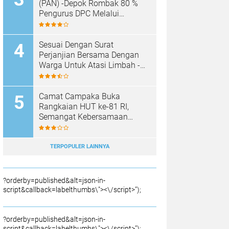
SAMPAH BARU
(PAN) -Depok Rombak 80 %
Pengurus DPC Melalui
Muscab "
Sesuai Dengan Surat
Perjanjian Bersama Dengan
Warga Untuk Atasi Limbah -
Pabrik Aci Giat Perbaiki Kobak
Penampungan Air
Camat Campaka Buka
Rangkaian HUT ke-81 RI,
Semangat Kebersamaan
Warnai Senam Massal dan
Lomba Karaoke Perangkat
Desa
TERPOPULER LAINNYA
?orderby=published&alt=json-in-
script&callback=labelthumbs\"><\/script>");
?orderby=published&alt=json-in-
script&callback=labelthumbs\"><\/script>");