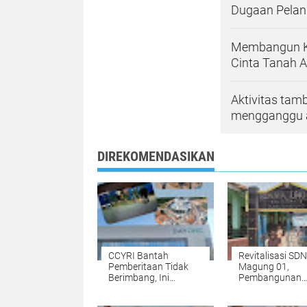
Dugaan Pelang
Membangun Kej
Cinta Tanah A
Aktivitas ta
mengganggu a
DIREKOMENDASIKAN
CCYRI Bantah
Revitalisasi SDN
Pemberitaan Tidak
Magung 01,
Berimbang, Ini
Pembangunan
Merugikan Reputasi
Dimulai Meski 
Perusahaan Kami.
Belum Cair