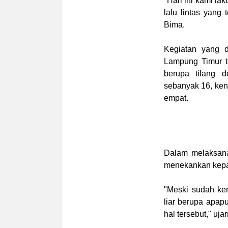
"Hari ini kami l
lalu lintas yang 
Bima.
Kegiatan yang d
Lampung Timur t
berupa tilang 
sebanyak 16, ken
empat.
Dalam melaksana
menekankan kepad
"Meski sudah ke
liar berupa apap
hal tersebut," uja