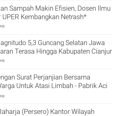
aan Sampah Makin Efisien, Dosen Ilmu
 UPER Kembangkan Netrash*
WIB
gnitudo 5,3 Guncang Selatan Jawa
taran Terasa Hingga Kabupaten Cianjur
WIB
ngan Surat Perjanjian Bersama
rga Untuk Atasi Limbah - Pabrik Aci
baiki Kobak Penampungan Air
WIB
aharja (Persero) Kantor Wilayah