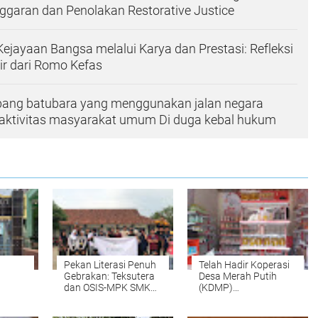
garan dan Penolakan Restorative Justice
ayaan Bangsa melalui Karya dan Prestasi: Refleksi
ir dari Romo Kefas
mbang batubara yang menggunakan jalan negara
ktivitas masyarakat umum Di duga kebal hukum
Pekan Literasi Penuh
Telah Hadir Koperasi
Gebrakan: Teksutera
Desa Merah Putih
dan OSIS-MPK SMKN
(KDMP)
Dana
1 Bojongpicung
Pakutandang, Jadi
Buktikan Pemimpin
Percontohan di