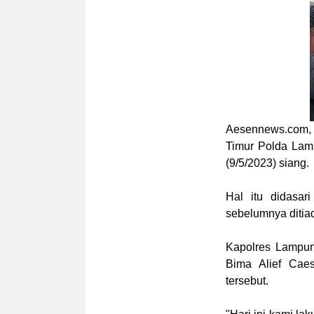
Aesennews.com
,
Timur Polda Lam
(9/5/2023) siang.
Hal itu didasar
sebelumnya ditia
Kapolres Lampun
Bima Alief Cae
tersebut.