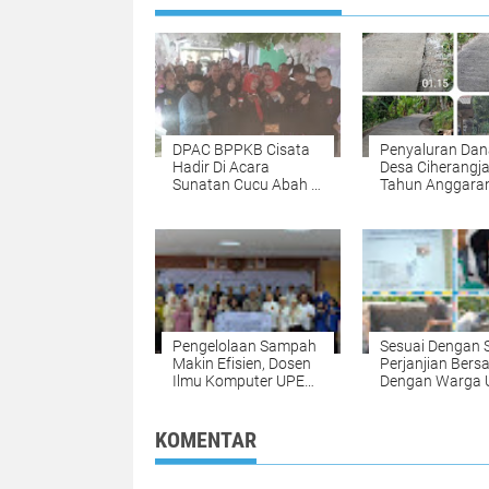
DPAC BPPKB Cisata
Penyaluran Dan
Hadir Di Acara
Desa Ciherangj
Sunatan Cucu Abah H
Tahun Anggara
Dudung Sugriwa.
2023 Fokus Jal
Mantul
Pengelolaan Sampah
Sesuai Dengan 
Makin Efisien, Dosen
Perjanjian Ber
Ilmu Komputer UPER
Dengan Warga 
Kembangkan
Atasi Limbah - P
Netrash*
Aci Giat Perbaik
Kobak Penamp
KOMENTAR
Air