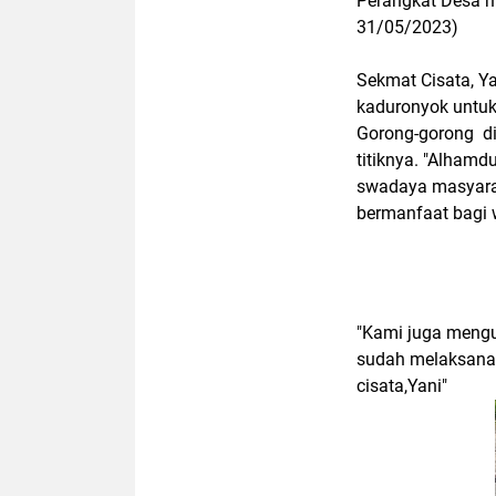
Perangkat Desa m
31/05/2023)
Sekmat Cisata, Ya
kaduronyok untuk f
Gorong-gorong di 
titiknya. "Alhamdu
swadaya masyarak
bermanfaat bagi
"Kami juga meng
sudah melaksanak
cisata,Yani"