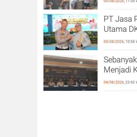
05/08/2026,
17:30 
PT Jasa R
Utama DK
Direktur 
05/08/2026,
10:56 
Sebanyak
Menjadi 
Orang (TP
04/08/2026,
23:42 
Indonesi