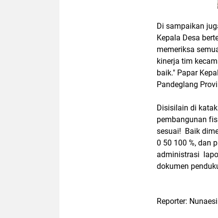
Di sampaikan jug
Kepala Desa bert
memeriksa semua 
kinerja tim keca
baik." Papar Ke
Pandeglang Provi
Disisilain di kat
pembangunan fisi
sesuai! Baik dim
0 50 100 %, dan 
administrasi lap
dokumen penduku
Reporter: Nunaesi