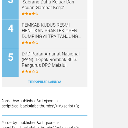
,Sabrang Dahu Keluar Dari
Acuan Gambar Kerja"
PEMKAB KUDUS RESMI
HENTIKAN PRAKTEK OPEN
DUMPING di TPA TANJUNG
REJO, KEC.JEKULO
KAB.KUDUS,BERLAKUKAN
SISTEM PENGELOLAAN
DPD Partai Amanat Nasional
SAMPAH BARU
(PAN) -Depok Rombak 80 %
Pengurus DPC Melalui
Muscab "
TERPOPULER LAINNYA
?orderby=published&alt=json-in-
script&callback=labelthumbs\"><\/script>");
?orderby=published&alt=json-in-
script&callback=labelthumbs\"><\/script>");