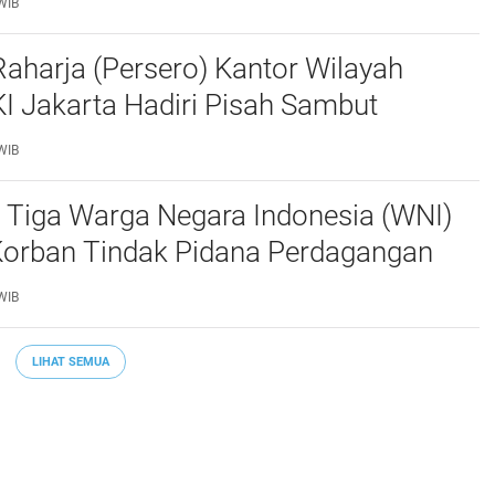
WIB
aharja (Persero) Kantor Wilayah
I Jakarta Hadiri Pisah Sambut
Lalu Lintas Polda Metro Jaya
WIB
 Tiga Warga Negara Indonesia (WNI)
Korban Tindak Pidana Perdagangan
PO) di Libya Berhasil Dipulangkan Ke -
WIB
a. Mereka
LIHAT SEMUA