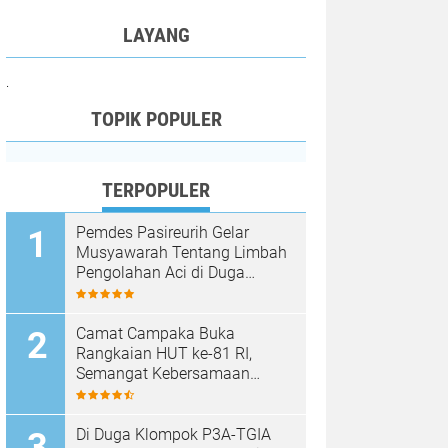
LAYANG
.
TOPIK POPULER
TERPOPULER
Pemdes Pasireurih Gelar
Musyawarah Tentang Limbah
Pengolahan Aci di Duga
Cemari Sungai Cisata
Hasilkan Kesepakatan Tutup
Sementara
Camat Campaka Buka
Rangkaian HUT ke-81 RI,
Semangat Kebersamaan
Warnai Senam Massal dan
Lomba Karaoke Perangkat
Desa
Di Duga Klompok P3A-TGIA