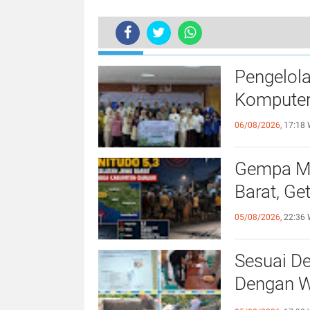
TERKINI
Pengelol
Komputer
06/08/2026,
17:18 
Gempa Ma
Barat, Ge
05/08/2026,
22:36 
Sesuai De
Dengan Wa
Giat Per