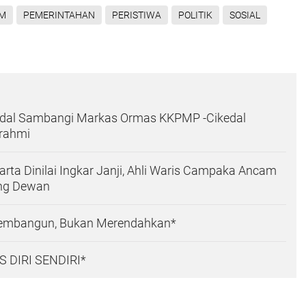
M
PEMERINTAHAN
PERISTIWA
POLITIK
SOSIAL
edal Sambangi Markas Ormas KKPMP -Cikedal
urahmi
ta Dinilai Ingkar Janji, Ahli Waris Campaka Ancam
ng Dewan
embangun, Bukan Merendahkan*
 DIRI SENDIRI*