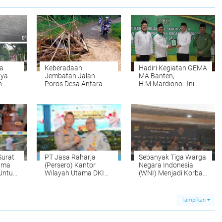
a
Keberadaan
Hadiri Kegiatan GEMA
aya
Jembatan Jalan
MA Banten,
n
Poros Desa Antara
H.M.Mardiono : Ini
des
Desa Koncang &
Momentum Emas,
Cikaduen Ambrol
Selangkah Lagi
Butuh Perhatian
Indonesia Melompat
Pemerintah
Jadi Negara Maju
Surat
PT Jasa Raharja
Sebanyak Tiga Warga
sama
(Persero) Kantor
Negara Indonesia
Untuk
Wilayah Utama DKI
(WNI) Menjadi Korban
abrik
Jakarta Hadiri Pisah
Tindak Pidana
i
Sambut Direktur Lalu
Perdagangan Orang
ungan
Lintas Polda Metro
(TPPO) di Libya
Tampilkan
Jaya
Berhasil Dipulangkan
Ke - Indonesia.
Mereka adalah NAR,