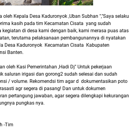
a oleh Kepala Desa Kaduronyok ,Uban Subhan ","Saya selaku
erima kasih pada tim Kecamatan Cisata yang sudah
kegiatan di desa kami dengan baik, kami merasa puas atas
matan, terutama pelaksanaan pembangunannya di nyatakan
pala Desa Kaduronyok Kecamatan Cisata Kabupaten
nsi Banten.
akan oleh Kasi Pemerintahan ,Hadi Dj" Untuk pekerjaan
k saluran irigasi dan gorong2 sudah selesai dan sudah
ensi / volume. Rekomendsi tim agar d dokumentasikan poto
prasasti agr segera di pasang! Dan untuk dokumen
oran pertangung jawaban, agar segera dilengkapi kekurangan
ngnya pungkas nya.
h -Tim