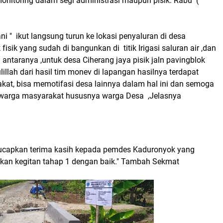
onitoring dalam segi administrasi maupun pisik. Rabu (
ni " ikut langsung turun ke lokasi penyaluran di desa
isik yang sudah di bangunkan di titik Irigasi saluran air ,dan
antaranya ,untuk desa Ciherang jaya pisik jaln pavingblok
lillah dari hasil tim monev di lapangan hasilnya terdapat
at, bisa memotifasi desa lainnya dalam hal ini dan semoga
 warga masyarakat hususnya warga Desa ,Jelasnya
ucapkan terima kasih kepada pemdes Kaduronyok yang
an kegitan tahap 1 dengan baik." Tambah Sekmat