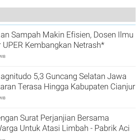
SS, dan NKR.
Tim Kecamatan Cisata Monev Di Desa Kaduronyok & Desa Ciherang ,Hasilnya Terdapat Swadaya
aan Sampah Makin Efisien, Dosen Ilmu
0
 UPER Kembangkan Netrash*
WIB
gnitudo 5,3 Guncang Selatan Jawa
taran Terasa Hingga Kabupaten Cianjur
WIB
ngan Surat Perjanjian Bersama
rga Untuk Atasi Limbah - Pabrik Aci
baiki Kobak Penampungan Air