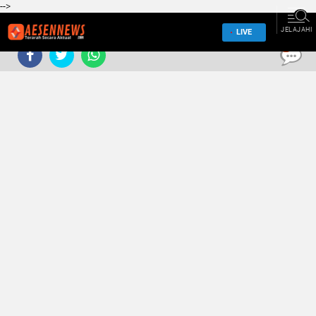
-->
JELAJAHI
LIVE
0