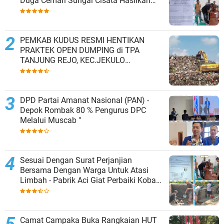
Duga Cemari Sungai Cisata Hasilkan
Kesepakatan Tutup Sementara
PEMKAB KUDUS RESMI HENTIKAN
PRAKTEK OPEN DUMPING di TPA
TANJUNG REJO, KEC.JEKULO
KAB.KUDUS,BERLAKUKAN SISTEM
PENGELOLAAN SAMPAH BARU
DPD Partai Amanat Nasional (PAN) -
Depok Rombak 80 % Pengurus DPC
Melalui Muscab "
Sesuai Dengan Surat Perjanjian
Bersama Dengan Warga Untuk Atasi
Limbah - Pabrik Aci Giat Perbaiki Kobak
Penampungan Air
Camat Campaka Buka Rangkaian HUT