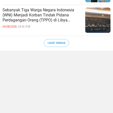
Sebanyak Tiga Warga Negara Indonesia
(WNI) Menjadi Korban Tindak Pidana
Perdagangan Orang (TPPO) di Libya
Berhasil Dipulangkan Ke - Indonesia. Mereka
04/08/2026,
23:42 WIB
LIHAT SEMUA