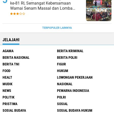
ke-81 RI, Semangat Kebersamaan
Warnai Senam Massal dan Lomba
Karaoke Perangkat Desa
TERPOPULER LAINNYA
JELAJAHI
AGAMA
BERITA KRIMINAL
BERITA NASIONAL
BERITA POLRI
BERITA TNI
FIGUR
FOOD
HUKUM
HEALT
LOWONGAN PEKERJAAN
MUDIK
NASIONAL
NEWS
PEWARNA INDONESIA
POLITIK
POLRI
PRISTIWA
SOSIAL
SOSIAL BUDAYA
SOSIAL BUDAYA HUKUM