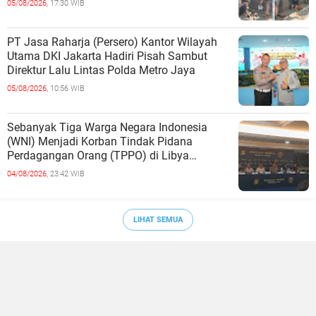
05/08/2026,
17:30 WIB
PT Jasa Raharja (Persero) Kantor Wilayah
Utama DKI Jakarta Hadiri Pisah Sambut
Direktur Lalu Lintas Polda Metro Jaya
05/08/2026,
10:56 WIB
Sebanyak Tiga Warga Negara Indonesia
(WNI) Menjadi Korban Tindak Pidana
Perdagangan Orang (TPPO) di Libya
Berhasil Dipulangkan Ke - Indonesia. Mereka
04/08/2026,
23:42 WIB
LIHAT SEMUA