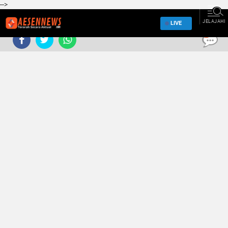
-->
JELAJAHI
LIVE
0