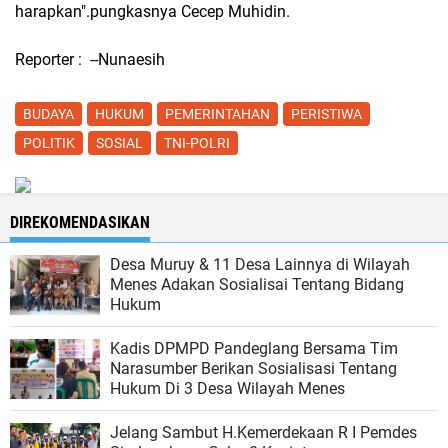
harapkan".pungkasnya Cecep Muhidin.
Reporter : --Nunaesih
BUDAYA
HUKUM
PEMERINTAHAN
PERISTIWA
POLITIK
SOSIAL
TNI-POLRI
DIREKOMENDASIKAN
Desa Muruy & 11 Desa Lainnya di Wilayah
Menes Adakan Sosialisai Tentang Bidang
Hukum
Kadis DPMPD Pandeglang Bersama Tim
Narasumber Berikan Sosialisasi Tentang
Hukum Di 3 Desa Wilayah Menes
Jelang Sambut H.Kemerdekaan R I Pemdes