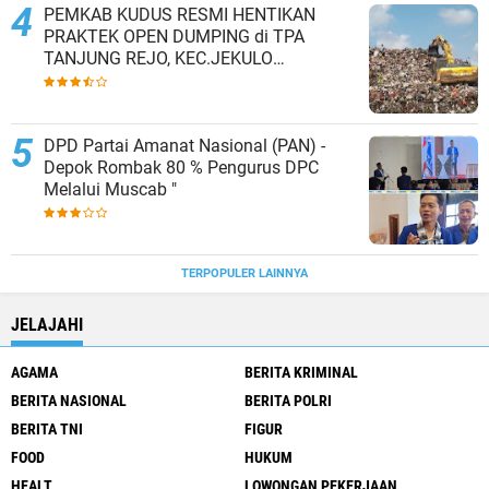
PEMKAB KUDUS RESMI HENTIKAN
PRAKTEK OPEN DUMPING di TPA
TANJUNG REJO, KEC.JEKULO
KAB.KUDUS,BERLAKUKAN SISTEM
PENGELOLAAN SAMPAH BARU
DPD Partai Amanat Nasional (PAN) -
Depok Rombak 80 % Pengurus DPC
Melalui Muscab "
TERPOPULER LAINNYA
JELAJAHI
AGAMA
BERITA KRIMINAL
BERITA NASIONAL
BERITA POLRI
BERITA TNI
FIGUR
FOOD
HUKUM
HEALT
LOWONGAN PEKERJAAN