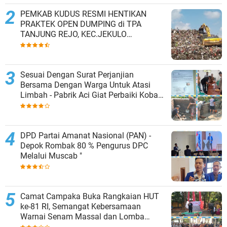
PEMKAB KUDUS RESMI HENTIKAN
PRAKTEK OPEN DUMPING di TPA
TANJUNG REJO, KEC.JEKULO
KAB.KUDUS,BERLAKUKAN SISTEM
PENGELOLAAN SAMPAH BARU
Sesuai Dengan Surat Perjanjian
Bersama Dengan Warga Untuk Atasi
Limbah - Pabrik Aci Giat Perbaiki Kobak
Penampungan Air
DPD Partai Amanat Nasional (PAN) -
Depok Rombak 80 % Pengurus DPC
Melalui Muscab "
Camat Campaka Buka Rangkaian HUT
ke-81 RI, Semangat Kebersamaan
Warnai Senam Massal dan Lomba
Karaoke Perangkat Desa