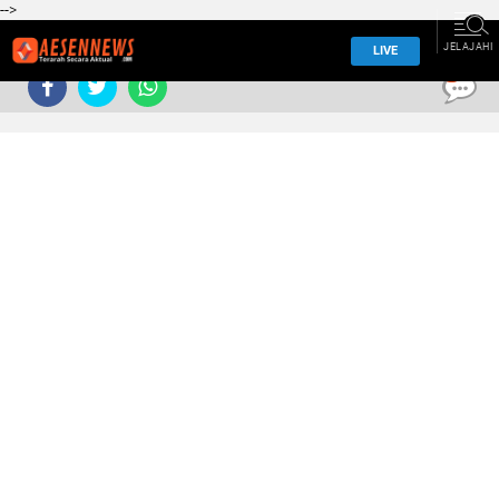
-->
JELAJAHI
LIVE
0