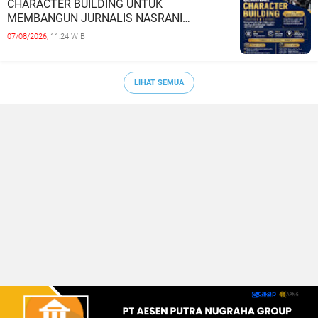
CHARACTER BUILDING UNTUK
MEMBANGUN JURNALIS NASRANI
BERINTEGRITAS DAN BERDAMPAK*
07/08/2026,
11:24 WIB
LIHAT SEMUA