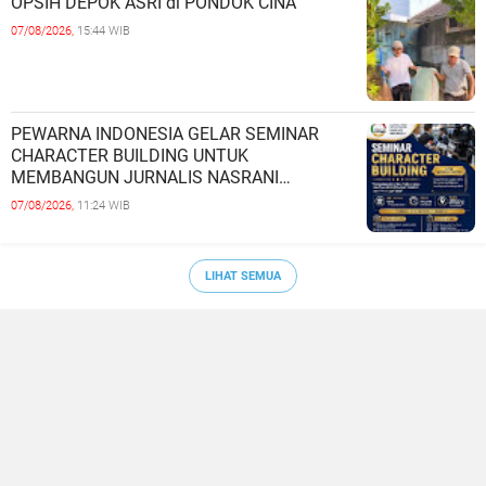
OPSIH DEPOK ASRI di PONDOK CINA
07/08/2026,
15:44 WIB
PEWARNA INDONESIA GELAR SEMINAR
CHARACTER BUILDING UNTUK
MEMBANGUN JURNALIS NASRANI
BERINTEGRITAS DAN BERDAMPAK*
07/08/2026,
11:24 WIB
LIHAT SEMUA