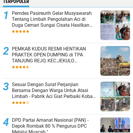
TERPOPULER
Pemdes Pasireurih Gelar Musyawarah
Tentang Limbah Pengolahan Aci di
Duga Cemari Sungai Cisata Hasilkan
Kesepakatan Tutup Sementara
PEMKAB KUDUS RESMI HENTIKAN
PRAKTEK OPEN DUMPING di TPA
TANJUNG REJO, KEC.JEKULO
KAB.KUDUS,BERLAKUKAN SISTEM
PENGELOLAAN SAMPAH BARU
Sesuai Dengan Surat Perjanjian
Bersama Dengan Warga Untuk Atasi
Limbah - Pabrik Aci Giat Perbaiki Kobak
Penampungan Air
DPD Partai Amanat Nasional (PAN) -
Depok Rombak 80 % Pengurus DPC
Melalui Muscab "