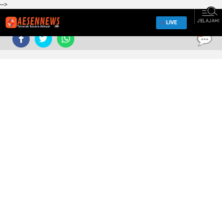
-->
JELAJAHI
LIVE
0