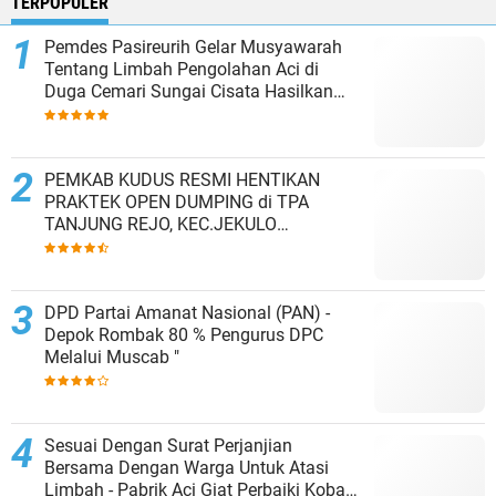
TERPOPULER
Pemdes Pasireurih Gelar Musyawarah
Tentang Limbah Pengolahan Aci di
Duga Cemari Sungai Cisata Hasilkan
Kesepakatan Tutup Sementara
PEMKAB KUDUS RESMI HENTIKAN
PRAKTEK OPEN DUMPING di TPA
TANJUNG REJO, KEC.JEKULO
KAB.KUDUS,BERLAKUKAN SISTEM
PENGELOLAAN SAMPAH BARU
DPD Partai Amanat Nasional (PAN) -
Depok Rombak 80 % Pengurus DPC
Melalui Muscab "
Sesuai Dengan Surat Perjanjian
Bersama Dengan Warga Untuk Atasi
Limbah - Pabrik Aci Giat Perbaiki Kobak