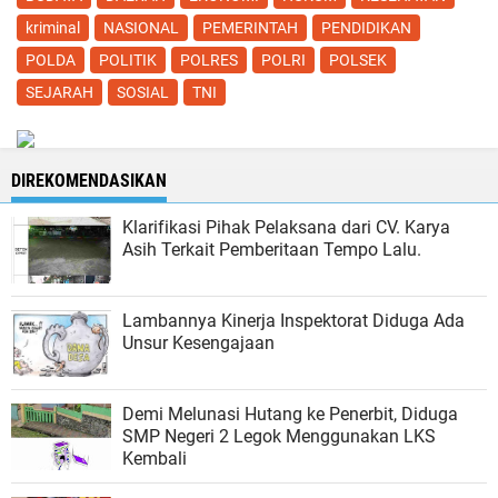
kriminal
NASIONAL
PEMERINTAH
PENDIDIKAN
POLDA
POLITIK
POLRES
POLRI
POLSEK
SEJARAH
SOSIAL
TNI
DIREKOMENDASIKAN
Klarifikasi Pihak Pelaksana dari CV. Karya
Asih Terkait Pemberitaan Tempo Lalu.
Lambannya Kinerja Inspektorat Diduga Ada
Unsur Kesengajaan
Demi Melunasi Hutang ke Penerbit, Diduga
SMP Negeri 2 Legok Menggunakan LKS
Kembali