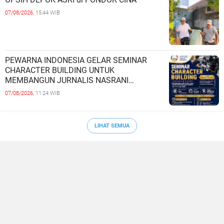
07/08/2026,
15:44 WIB
PEWARNA INDONESIA GELAR SEMINAR
CHARACTER BUILDING UNTUK
MEMBANGUN JURNALIS NASRANI
BERINTEGRITAS DAN BERDAMPAK*
07/08/2026,
11:24 WIB
LIHAT SEMUA