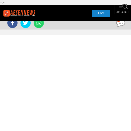
-->
JELAJAHI
LIVE
0