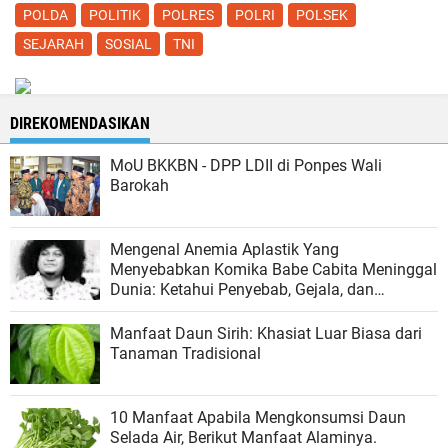
POLDA
POLITIK
POLRES
POLRI
POLSEK
SEJARAH
SOSIAL
TNI
DIREKOMENDASIKAN
MoU BKKBN - DPP LDII di Ponpes Wali
Barokah
Mengenal Anemia Aplastik Yang
Menyebabkan Komika Babe Cabita Meninggal
Dunia: Ketahui Penyebab, Gejala, dan
Pengobatannya
Manfaat Daun Sirih: Khasiat Luar Biasa dari
Tanaman Tradisional
10 Manfaat Apabila Mengkonsumsi Daun
Selada Air, Berikut Manfaat Alaminya.