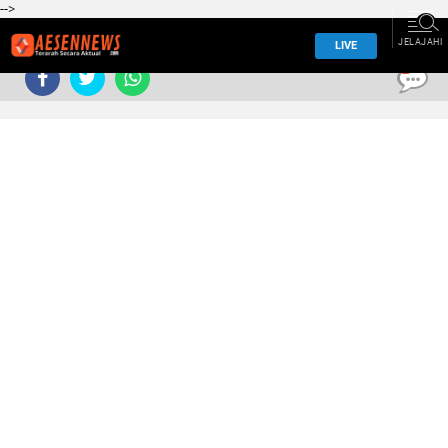
-->
JELAJAHI
LIVE
0