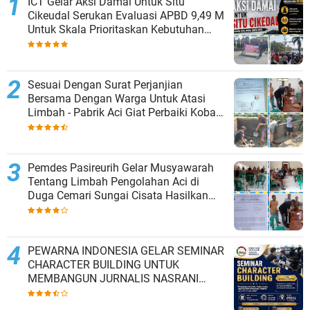
ICT Gelar Aksi Damai Untuk Situ
Cikeudal Serukan Evaluasi APBD 9,49 M
Untuk Skala Prioritaskan Kebutuhan
Dasar Masyarakat Belum Saat nya
Butuh Kawasan wisata
Sesuai Dengan Surat Perjanjian
Bersama Dengan Warga Untuk Atasi
Limbah - Pabrik Aci Giat Perbaiki Kobak
Penampungan Air
Pemdes Pasireurih Gelar Musyawarah
Tentang Limbah Pengolahan Aci di
Duga Cemari Sungai Cisata Hasilkan
Kesepakatan Tutup Sementara
PEWARNA INDONESIA GELAR SEMINAR
CHARACTER BUILDING UNTUK
MEMBANGUN JURNALIS NASRANI
BERINTEGRITAS DAN BERDAMPAK*