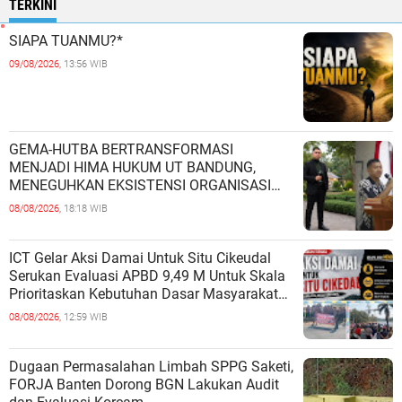
TERKINI
SIAPA TUANMU?*
09/08/2026,
13:56 WIB
GEMA-HUTBA BERTRANSFORMASI
MENJADI HIMA HUKUM UT BANDUNG,
MENEGUHKAN EKSISTENSI ORGANISASI
MAHASISWA HUKUM UNIVERSITAS
08/08/2026,
18:18 WIB
TERBUKA
ICT Gelar Aksi Damai Untuk Situ Cikeudal
Serukan Evaluasi APBD 9,49 M Untuk Skala
Prioritaskan Kebutuhan Dasar Masyarakat
Belum Saat nya Butuh Kawasa
08/08/2026,
12:59 WIB
Dugaan Permasalahan Limbah SPPG Saketi,
FORJA Banten Dorong BGN Lakukan Audit