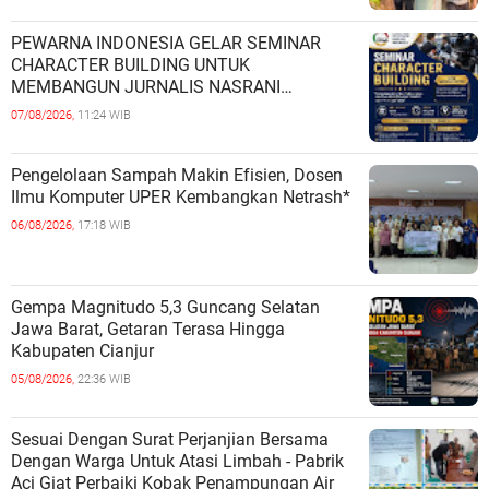
PEWARNA INDONESIA GELAR SEMINAR
CHARACTER BUILDING UNTUK
MEMBANGUN JURNALIS NASRANI
BERINTEGRITAS DAN BERDAMPAK*
07/08/2026,
11:24 WIB
Pengelolaan Sampah Makin Efisien, Dosen
Ilmu Komputer UPER Kembangkan Netrash*
06/08/2026,
17:18 WIB
Gempa Magnitudo 5,3 Guncang Selatan
Jawa Barat, Getaran Terasa Hingga
Kabupaten Cianjur
05/08/2026,
22:36 WIB
Sesuai Dengan Surat Perjanjian Bersama
Dengan Warga Untuk Atasi Limbah - Pabrik
Aci Giat Perbaiki Kobak Penampungan Air