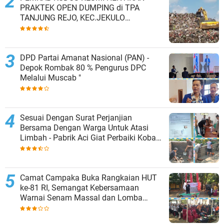
PRAKTEK OPEN DUMPING di TPA
TANJUNG REJO, KEC.JEKULO
KAB.KUDUS,BERLAKUKAN SISTEM
PENGELOLAAN SAMPAH BARU
DPD Partai Amanat Nasional (PAN) -
Depok Rombak 80 % Pengurus DPC
Melalui Muscab "
Sesuai Dengan Surat Perjanjian
Bersama Dengan Warga Untuk Atasi
Limbah - Pabrik Aci Giat Perbaiki Kobak
Penampungan Air
Camat Campaka Buka Rangkaian HUT
ke-81 RI, Semangat Kebersamaan
Warnai Senam Massal dan Lomba
Karaoke Perangkat Desa