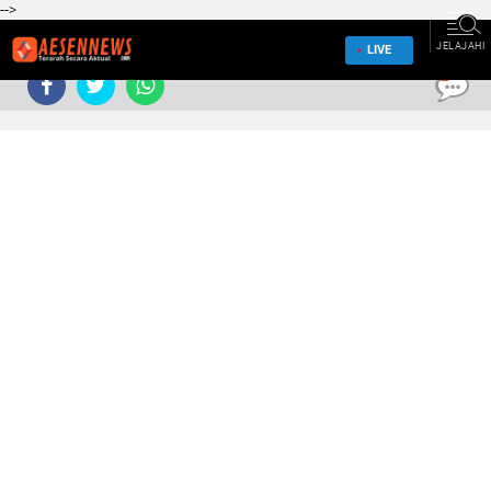
-->
JELAJAHI
LIVE
0