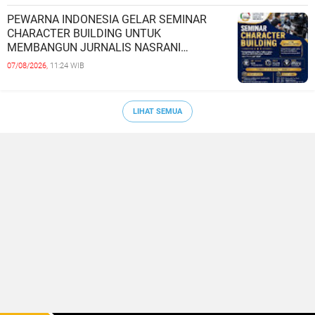
PEWARNA INDONESIA GELAR SEMINAR
CHARACTER BUILDING UNTUK
MEMBANGUN JURNALIS NASRANI
BERINTEGRITAS DAN BERDAMPAK*
07/08/2026,
11:24 WIB
LIHAT SEMUA