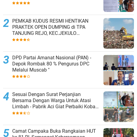
Kesepakatan Tutup Sementara
PEMKAB KUDUS RESMI HENTIKAN
PRAKTEK OPEN DUMPING di TPA
TANJUNG REJO, KEC.JEKULO
KAB.KUDUS,BERLAKUKAN SISTEM
PENGELOLAAN SAMPAH BARU
DPD Partai Amanat Nasional (PAN) -
Depok Rombak 80 % Pengurus DPC
Melalui Muscab "
Sesuai Dengan Surat Perjanjian
Bersama Dengan Warga Untuk Atasi
Limbah - Pabrik Aci Giat Perbaiki Kobak
Penampungan Air
Camat Campaka Buka Rangkaian HUT