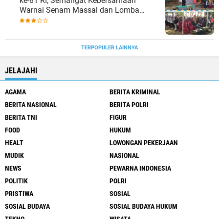
ke-81 RI, Semangat Kebersamaan
Warnai Senam Massal dan Lomba
Karaoke Perangkat Desa
TERPOPULER LAINNYA
JELAJAHI
AGAMA
BERITA KRIMINAL
BERITA NASIONAL
BERITA POLRI
BERITA TNI
FIGUR
FOOD
HUKUM
HEALT
LOWONGAN PEKERJAAN
MUDIK
NASIONAL
NEWS
PEWARNA INDONESIA
POLITIK
POLRI
PRISTIWA
SOSIAL
SOSIAL BUDAYA
SOSIAL BUDAYA HUKUM