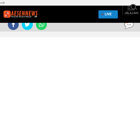
-->
JELAJAHI
LIVE
0