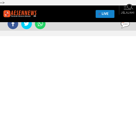
-->
JELAJAHI
LIVE
0