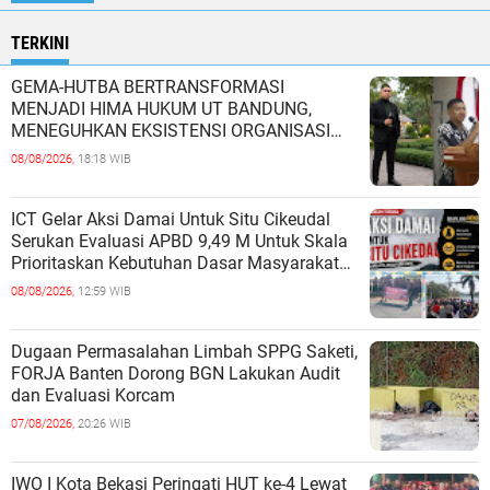
TERKINI
GEMA-HUTBA BERTRANSFORMASI
MENJADI HIMA HUKUM UT BANDUNG,
MENEGUHKAN EKSISTENSI ORGANISASI
MAHASISWA HUKUM UNIVERSITAS
08/08/2026,
18:18 WIB
TERBUKA
ICT Gelar Aksi Damai Untuk Situ Cikeudal
Serukan Evaluasi APBD 9,49 M Untuk Skala
Prioritaskan Kebutuhan Dasar Masyarakat
Belum Saat nya Butuh Kawasa
08/08/2026,
12:59 WIB
Dugaan Permasalahan Limbah SPPG Saketi,
FORJA Banten Dorong BGN Lakukan Audit
dan Evaluasi Korcam
07/08/2026,
20:26 WIB
IWO I Kota Bekasi Peringati HUT ke-4 Lewat