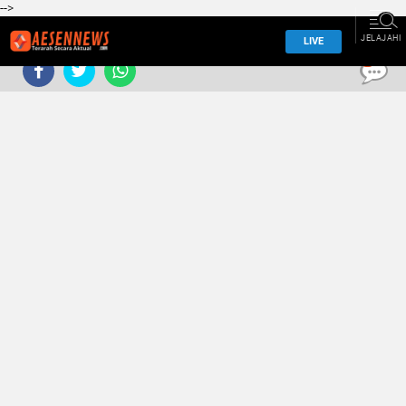
-->
JELAJAHI
LIVE
0