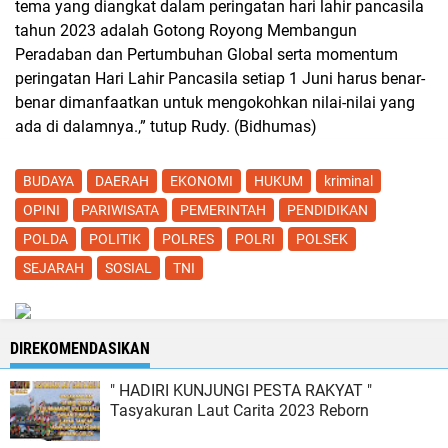
tema yang diangkat dalam peringatan hari lahir pancasila
tahun 2023 adalah Gotong Royong Membangun
Peradaban dan Pertumbuhan Global serta momentum
peringatan Hari Lahir Pancasila setiap 1 Juni harus benar-
benar dimanfaatkan untuk mengokohkan nilai-nilai yang
ada di dalamnya.,” tutup Rudy. (Bidhumas)
BUDAYA
DAERAH
EKONOMI
HUKUM
kriminal
OPINI
PARIWISATA
PEMERINTAH
PENDIDIKAN
POLDA
POLITIK
POLRES
POLRI
POLSEK
SEJARAH
SOSIAL
TNI
DIREKOMENDASIKAN
" HADIRI KUNJUNGI PESTA RAKYAT "
Tasyakuran Laut Carita 2023 Reborn