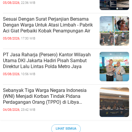
05/08/2026,
22:36 WIB
Sesuai Dengan Surat Perjanjian Bersama
Dengan Warga Untuk Atasi Limbah - Pabrik
Aci Giat Perbaiki Kobak Penampungan Air
05/08/2026,
17:30 WIB
PT Jasa Raharja (Persero) Kantor Wilayah
Utama DKI Jakarta Hadiri Pisah Sambut
Direktur Lalu Lintas Polda Metro Jaya
05/08/2026,
10:56 WIB
Sebanyak Tiga Warga Negara Indonesia
(WNI) Menjadi Korban Tindak Pidana
Perdagangan Orang (TPPO) di Libya
Berhasil Dipulangkan Ke - Indonesia. Mereka
04/08/2026,
23:42 WIB
LIHAT SEMUA