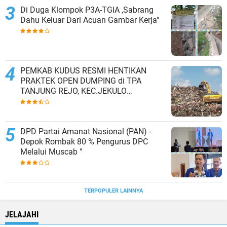
Di Duga Klompok P3A-TGIA ,Sabrang
Dahu Keluar Dari Acuan Gambar Kerja"
PEMKAB KUDUS RESMI HENTIKAN
PRAKTEK OPEN DUMPING di TPA
TANJUNG REJO, KEC.JEKULO
KAB.KUDUS,BERLAKUKAN SISTEM
PENGELOLAAN SAMPAH BARU
DPD Partai Amanat Nasional (PAN) -
Depok Rombak 80 % Pengurus DPC
Melalui Muscab "
TERPOPULER LAINNYA
JELAJAHI