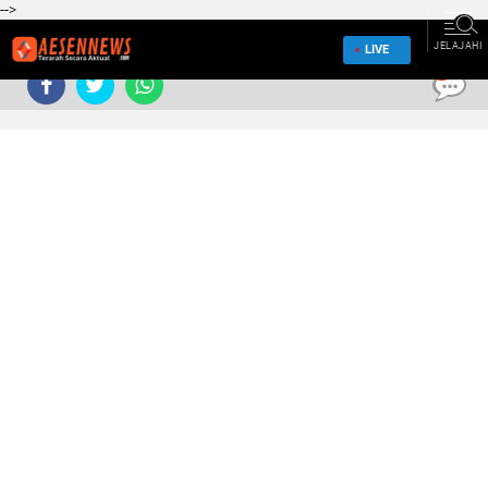
-->
JELAJAHI
LIVE
0