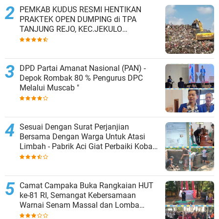
PEMKAB KUDUS RESMI HENTIKAN
PRAKTEK OPEN DUMPING di TPA
TANJUNG REJO, KEC.JEKULO
KAB.KUDUS,BERLAKUKAN SISTEM
PENGELOLAAN SAMPAH BARU
DPD Partai Amanat Nasional (PAN) -
Depok Rombak 80 % Pengurus DPC
Melalui Muscab "
Sesuai Dengan Surat Perjanjian
Bersama Dengan Warga Untuk Atasi
Limbah - Pabrik Aci Giat Perbaiki Kobak
Penampungan Air
Camat Campaka Buka Rangkaian HUT
ke-81 RI, Semangat Kebersamaan
Warnai Senam Massal dan Lomba
Karaoke Perangkat Desa