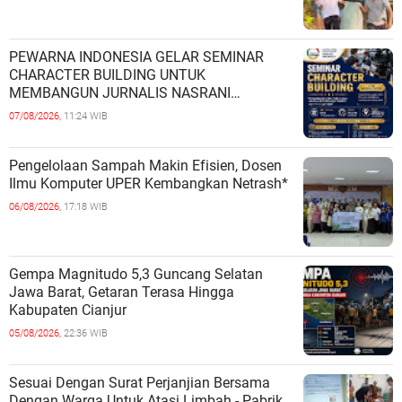
PEWARNA INDONESIA GELAR SEMINAR
CHARACTER BUILDING UNTUK
MEMBANGUN JURNALIS NASRANI
BERINTEGRITAS DAN BERDAMPAK*
07/08/2026,
11:24 WIB
Pengelolaan Sampah Makin Efisien, Dosen
Ilmu Komputer UPER Kembangkan Netrash*
06/08/2026,
17:18 WIB
Gempa Magnitudo 5,3 Guncang Selatan
Jawa Barat, Getaran Terasa Hingga
Kabupaten Cianjur
05/08/2026,
22:36 WIB
Sesuai Dengan Surat Perjanjian Bersama
Dengan Warga Untuk Atasi Limbah - Pabrik