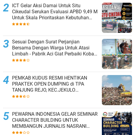
ICT Gelar Aksi Damai Untuk Situ
Cikeudal Serukan Evaluasi APBD 9,49 M
Untuk Skala Prioritaskan Kebutuhan
Dasar Masyarakat Belum Saat nya
Butuh Kawasan wisata
Sesuai Dengan Surat Perjanjian
Bersama Dengan Warga Untuk Atasi
Limbah - Pabrik Aci Giat Perbaiki Kobak
Penampungan Air
PEMKAB KUDUS RESMI HENTIKAN
PRAKTEK OPEN DUMPING di TPA
TANJUNG REJO, KEC.JEKULO
KAB.KUDUS,BERLAKUKAN SISTEM
PENGELOLAAN SAMPAH BARU
PEWARNA INDONESIA GELAR SEMINAR
CHARACTER BUILDING UNTUK
MEMBANGUN JURNALIS NASRANI
BERINTEGRITAS DAN BERDAMPAK*