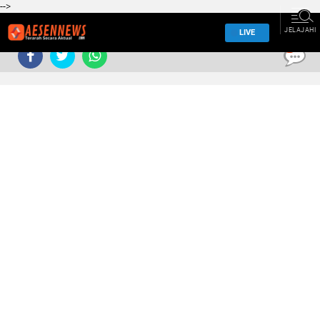
-->
JELAJAHI
LIVE
0