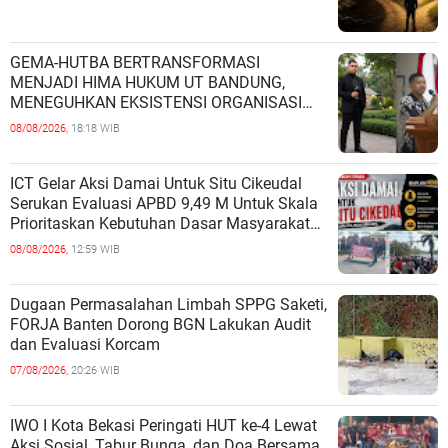
GEMA-HUTBA BERTRANSFORMASI
MENJADI HIMA HUKUM UT BANDUNG,
MENEGUHKAN EKSISTENSI ORGANISASI
MAHASISWA HUKUM UNIVERSITAS
08/08/2026,
18:18 WIB
TERBUKA
ICT Gelar Aksi Damai Untuk Situ Cikeudal
Serukan Evaluasi APBD 9,49 M Untuk Skala
Prioritaskan Kebutuhan Dasar Masyarakat
Belum Saat nya Butuh Kawasa
08/08/2026,
12:59 WIB
Dugaan Permasalahan Limbah SPPG Saketi,
FORJA Banten Dorong BGN Lakukan Audit
dan Evaluasi Korcam
07/08/2026,
20:26 WIB
IWO I Kota Bekasi Peringati HUT ke-4 Lewat
Aksi Sosial, Tabur Bunga, dan Doa Bersama