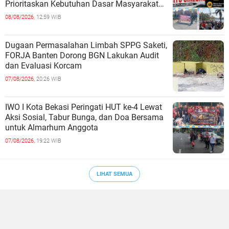
Prioritaskan Kebutuhan Dasar Masyarakat
Belum Saat nya Butuh Kawasa
08/08/2026,
12:59 WIB
Dugaan Permasalahan Limbah SPPG Saketi,
FORJA Banten Dorong BGN Lakukan Audit
dan Evaluasi Korcam
07/08/2026,
20:26 WIB
IWO I Kota Bekasi Peringati HUT ke-4 Lewat
Aksi Sosial, Tabur Bunga, dan Doa Bersama
untuk Almarhum Anggota
07/08/2026,
19:22 WIB
LIHAT SEMUA