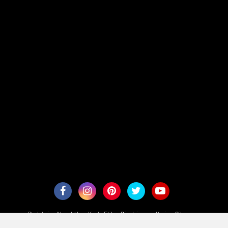
Redaksi
About Us
Kode Etik
Disclaimer
Karir
Sitemaps
Copyright ©
2026 aesennews.com - Terarah Secara Aktual
Premium