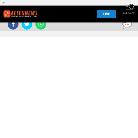
-->
JELAJAHI
LIVE
0