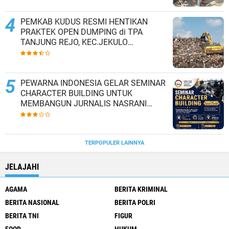
PEMKAB KUDUS RESMI HENTIKAN
PRAKTEK OPEN DUMPING di TPA
TANJUNG REJO, KEC.JEKULO
KAB.KUDUS,BERLAKUKAN SISTEM
PENGELOLAAN SAMPAH BARU
PEWARNA INDONESIA GELAR SEMINAR
CHARACTER BUILDING UNTUK
MEMBANGUN JURNALIS NASRANI
BERINTEGRITAS DAN BERDAMPAK*
TERPOPULER LAINNYA
JELAJAHI
AGAMA
BERITA KRIMINAL
BERITA NASIONAL
BERITA POLRI
BERITA TNI
FIGUR