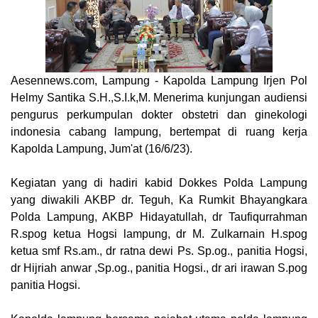
Aesennews.com
, Lampung - Kapolda Lampung Irjen Pol
Helmy Santika S.H.,S.I.k,M. Menerima kunjungan audiensi
pengurus perkumpulan dokter obstetri dan ginekologi
indonesia cabang lampung, bertempat di ruang kerja
Kapolda Lampung, Jum'at (16/6/23).
Kegiatan yang di hadiri kabid Dokkes Polda Lampung
yang diwakili AKBP dr. Teguh, Ka Rumkit Bhayangkara
Polda Lampung, AKBP Hidayatullah, dr Taufiqurrahman
R.spog ketua Hogsi lampung, dr M. Zulkarnain H.spog
ketua smf Rs.am., dr ratna dewi Ps. Sp.og., panitia Hogsi,
dr Hijriah anwar ,Sp.og., panitia Hogsi., dr ari irawan S.pog
panitia Hogsi.