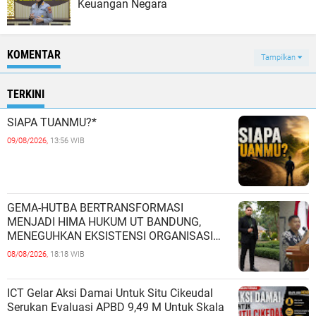
Keuangan Negara
KOMENTAR
Tampilkan
TERKINI
SIAPA TUANMU?*
09/08/2026,
13:56 WIB
GEMA-HUTBA BERTRANSFORMASI
MENJADI HIMA HUKUM UT BANDUNG,
MENEGUHKAN EKSISTENSI ORGANISASI
MAHASISWA HUKUM UNIVERSITAS
08/08/2026,
18:18 WIB
TERBUKA
ICT Gelar Aksi Damai Untuk Situ Cikeudal
Serukan Evaluasi APBD 9,49 M Untuk Skala