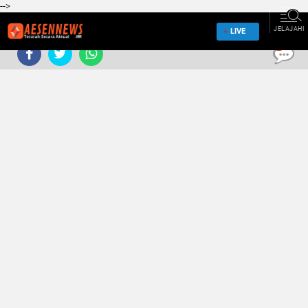
-->
JELAJAHI
LIVE
0