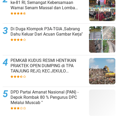
ke-81 RI, Semangat Kebersamaan
Warnai Senam Massal dan Lomba
Karaoke Perangkat Desa
Di Duga Klompok P3A-TGIA ,Sabrang
Dahu Keluar Dari Acuan Gambar Kerja"
PEMKAB KUDUS RESMI HENTIKAN
PRAKTEK OPEN DUMPING di TPA
TANJUNG REJO, KEC.JEKULO
KAB.KUDUS,BERLAKUKAN SISTEM
PENGELOLAAN SAMPAH BARU
DPD Partai Amanat Nasional (PAN) -
Depok Rombak 80 % Pengurus DPC
Melalui Muscab "